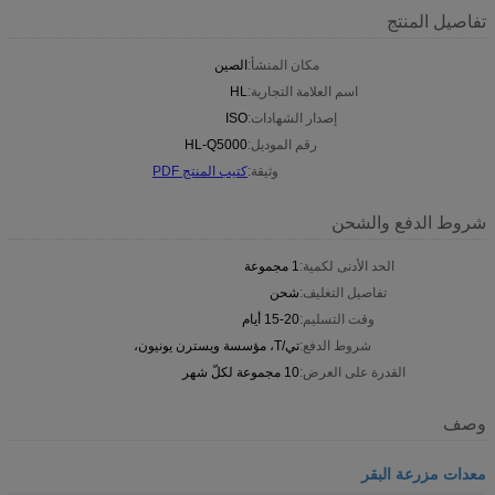
تفاصيل المنتج
مكان المنشأ:
الصين
اسم العلامة التجارية:
HL
إصدار الشهادات:
ISO
رقم الموديل:
HL-Q5000
وثيقة:
كتيب المنتج PDF
شروط الدفع والشحن
الحد الأدنى لكمية:
1 مجموعة
تفاصيل التغليف:
شحن
وقت التسليم:
15-20 أيام
شروط الدفع:
تي/T، مؤسسة ويسترن يونيون،
القدرة على العرض:
10 مجموعة لكلّ شهر
وصف
معدات مزرعة البقر