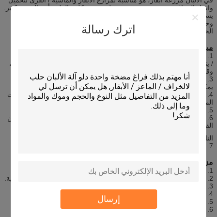
آلة الوزن
2250KG
واتخاذ السيلاج من صومعة حفرة، وفيل خفض تكلفة العلف أخذ إلى حد كبير.
يستخدم محمل السيلاج على نطاق واسع في صناعة الالبان في الصين،
وخاصة في مزرعة الألبان، وأحب بعمق أعد الصورة المؤسسات تربية
اترك رسالة
الحيوانات.
ميزات:
1. تغذية / السيلاج قسم تحميل هو مستوى، لمنع العلف التخمير الثانوية؛
/ يتم علف تحميل الأسطوانة شفرة 2. تغذية من ريش سبائك عالية الجودة،
وقطع دائم وعلى نحو سلس.
3. تغذية / السيلاج تحميل ارتفاع 5 أمتار، ارتفاع التحميل من 2.9 متر، وأنه
يمكن أن يعمل مع مركبة محمولة، سحبها العمل.
4. تغذية / السيلاج كفاءة تحميل ≥30 طن / ساعة، وأكثر كفاءة من المنتجات
المماثلة.
5. يتكون مكشطة سلسلة من سمكا أنبوب مربع، لمنع التوتر وتشوه؛
6. يتكون الإطار الكامل للمواد سميكة، والوزن طنين من الجهاز نفسه يمكن
القضاء على الحوادث
الناجمة عن تذبذب الجهاز أثناء العمل.
7. يستخدم الجهاز الفرامل الهيدروليكية، الكبح التلقائي عند العمل.
مزايا:
1. تصميم ذاتية الدفع، من السهل أن تعمل على المزارع؛
2. تغذية / السيلاج لودر هو مناسبة للغاية لمجموعة متنوعة من المواد العلفية.
3. الحد من العمل، وقت العمل، والحد من كثافة اليد العاملة.
4. محرك كهربائي، والحد بشكل كبير من تكلفة تغذية / السيلاج تحميل.
إرسال
5. تحسين جودة السيلاج ومنع التخمر الثانوية؛
6. الحد من حالات الأبقار.