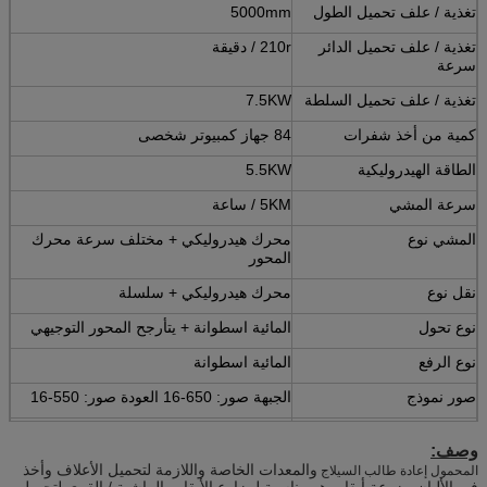
تغذية / علف تحميل الطول
5000mm
تغذية / علف تحميل الدائر
210r / دقيقة
سرعة
تغذية / علف تحميل السلطة
7.5KW
كمية من أخذ شفرات
84 جهاز كمبيوتر شخصى
الطاقة الهيدروليكية
5.5KW
سرعة المشي
5KM / ساعة
المشي نوع
محرك هيدروليكي + مختلف سرعة محرك
المحور
نقل نوع
محرك هيدروليكي + سلسلة
نوع تحول
المائية اسطوانة + يتأرجح المحور التوجيهي
نوع الرفع
المائية اسطوانة
صور نموذج
الجبهة صور: 650-16 العودة صور: 550-16
التشغيل والتحكم في نوع
التعامل مع زر التبديل
وصف:
البعد (L * W * H)
5750 * 1600 * 3300 مم
والمعدات الخاصة واللازمة لتحميل الأعلاف وأخذ
المحمول إعادة طالب السيلاج
في الألبان مزرعة أبقار، هو مناسبة لمزارع الأبقار والماشية / القرى لتحميل