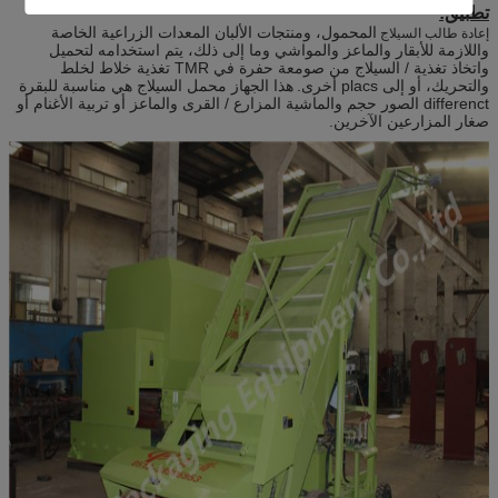
تطبيق:
المحمول، ومنتجات الألبان المعدات الزراعية الخاصة
إعادة طالب السيلاج
واللازمة للأبقار والماعز والمواشي وما إلى ذلك، يتم استخدامه لتحميل
واتخاذ تغذية / السيلاج من صومعة حفرة في TMR تغذية خلاط لخلط
والتحريك، أو إلى placs أخرى.
هذا الجهاز محمل السيلاج هي مناسبة للبقرة
differenct الصور حجم والماشية المزارع / القرى والماعز أو تربية الأغنام أو
صغار المزارعين الآخرين.