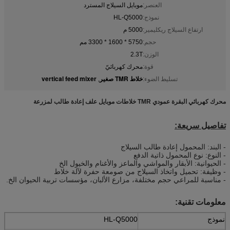
العنصر:
موبايل السيلاج المسترد
نموذج:
HL-Q5000
ارتفاع السيلاج ريكليمير:
5000 م
حجم:
5750 * 1600 * 3300 مم
الوزن:
2.3T
قوة:
محرك كهربائيّ
خلاط TMR صغير
vertical feed mixer
تسليط الضوء:
,
محرك كهربائي البقرة عمودي TMR خلاطات موبايل علف إعادة طالب لمزرعة
تفاصيل سريعة:
- البند: المحمول إعادة طالب السيلاج
- النوع: نوع المحمول ذاتية الدفع
- الحيوانية: الأبقار والمواشي والماعز والأغنام والخيول الخ
- وظيفة: تحميل واتخاذ السيلاج من صومعة حفرة لآلة خلاط
- مناسبة للمراعي حجم مختلفة، مزارع الألبان، مؤسسات تربية الحيوان الخ.
معلومات تقنية:
نموذج
HL-Q5000