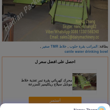
المراتب بقرة حلوب
خلاط TMR صغير
بطاقة:
,
,
cattle water drinking bowl
احصل على افضل سعر ل
محرك كهربائي بقرة تمر تغذية خلاط
موبايل سيلاج ريكليمير للمزرعة
استمر