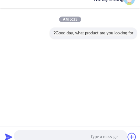
اتصل بنا
سهلة نظيفة PE أجزاء حظيرة العجل لجزيرة العجل حماية
العلف من المطر
5:33 AM
اتصل بنا
Good day, what product are you looking for?
1 / 4
غير اللغة
Arabic
منزل
|
معلومات عنا
|
اتصل بنا
|
خريطة الموقع
|
سياسة الخصوصية
منظر مكتبيّ
Copyright © 2014 - 2026 Chuangpu Animal Husbandry Technology (Suzhou)
Co., Ltd..
All rights reserved.
دردشة
طلب اقتباس