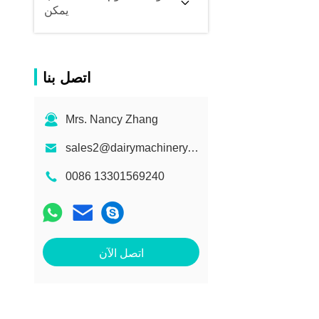
يمكن
اتصل بنا
Mrs. Nancy Zhang
sales2@dairymachinery.cc
0086 13301569240
اتصل الآن