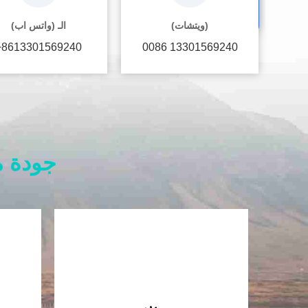
(ويتشات)
الـ (واتس اب)
+8613301569240
0086 13301569240
جودة م