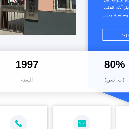
وقطع غيار متنوعة، مثل
ار آلات الحلب،
، وسلسلة مخلب
وغيرها من آلات
ية بالتفصيل كما
مزيد
1997
80
%
(ب. سي)
السنة