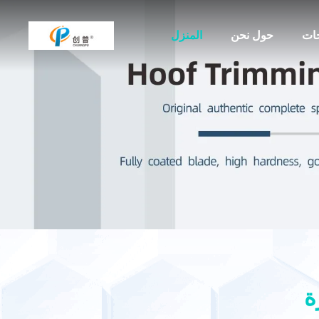
جات
حول نحن
المنزل
ة