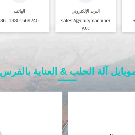
البريد الإلكتروني
الهاتف
86--13301569240
sales2@dairymachiner
y.cc
وبايل آلة الحلب & العناية بالفرس