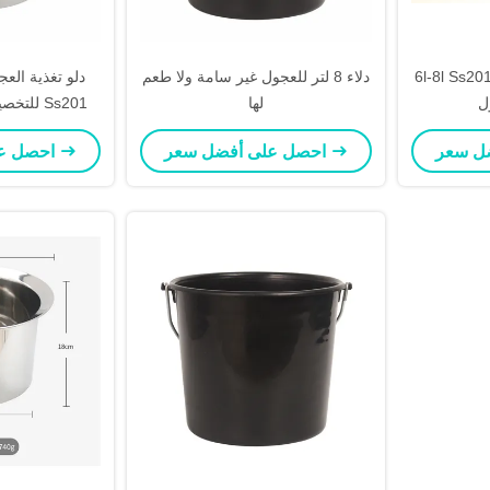
6l-8l Ss دلو حليب العجل 260 ×
دلاء 8 لتر للعجول غير سامة ولا طعم
لها
للتخصيص 270 × 170 مم Ss201
احصل على أفضل سعر
احصل على أفضل سعر