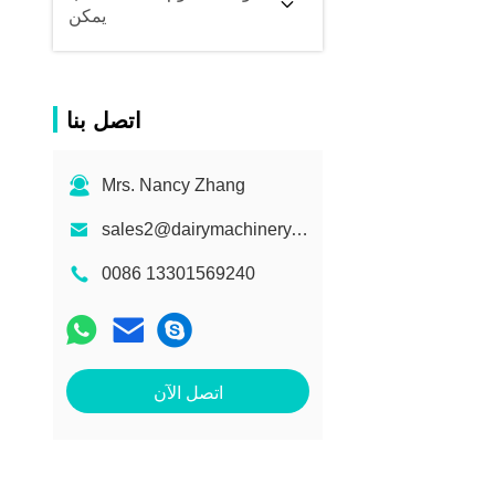
يمكن
اتصل بنا
Mrs. Nancy Zhang
sales2@dairymachinery.cc
0086 13301569240
اتصل الآن