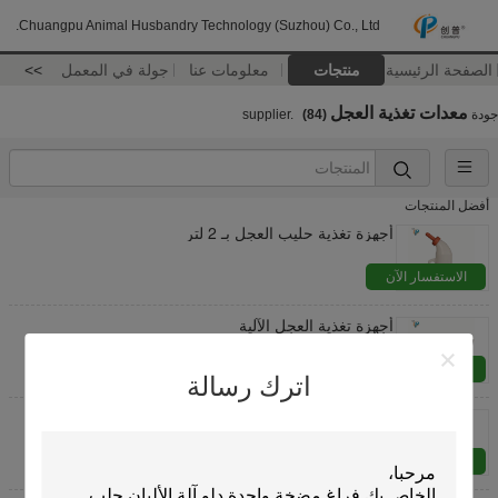
Chuangpu Animal Husbandry Technology (Suzhou) Co., Ltd.
الصفحة الرئيسية
منتجات
معلومات عنا
جولة في المعمل
>>
معدات تغذية العجل
جودة
supplier.
(84)
أفضل المنتجات
أجهزة تغذية حليب العجل بـ 2 لتر
الاستفسار الآن
أجهزة تغذية العجل الآلية
الاستفسار الآن
اترك رسالة
8 لتر منتجات الألبان الأجهزة البلاستيك العجل الطاعم ، دلو
تغذية الحمل
الاستفسار الآن