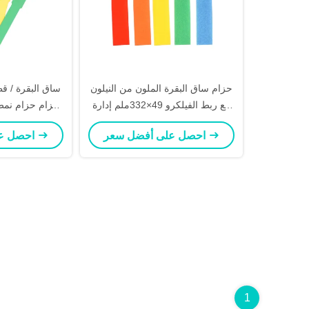
حزام ساق البقرة الملون من النيلون
مع ربط الفيلكرو 49×332ملم إدارة
حزام حزام نم
القطيع من الماشية والغنم
لارتد
احصل على أفضل سعر
احصل على أفضل سعر
1