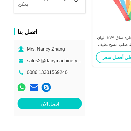
يمكن
اتصل بنا
الوان EVA ساق البقرة / قطرة ساق
ط صلب مسح نظيف
Mrs. Nancy Zhang
اء اليومي
sales2@dairymachinery.cc
0086 13301569240
اتصل الآن