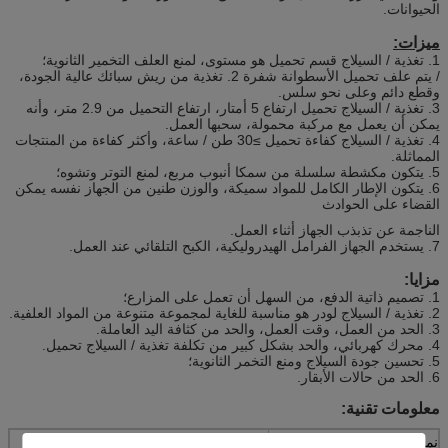
الحيوانات.
ميزات:
1. تغذية / السيلاج قسم تحميل هو مستوى، لمنع العلف التخمير الثانوية؛
/ يتم علف تحميل الأسطوانة شفرة 2. تغذية من ريش سبائك عالية الجودة،
وقطع دائم وعلى نحو سلس.
3. تغذية / السيلاج تحميل ارتفاع 5 أمتار، ارتفاع التحميل من 2.9 متر، وأنه
يمكن أن يعمل مع مركبة محمولة، سحبها العمل.
4. تغذية / السيلاج كفاءة تحميل ≥30 طن / ساعة، وأكثر كفاءة من المنتجات
المماثلة.
5. يتكون مكشطة سلسلة من سمكا أنبوب مربع، لمنع التوتر وتشوه؛
6. يتكون الإطار الكامل للمواد سميكة، والوزن طنين من الجهاز نفسه يمكن
القضاء على الحوادث
الناجمة عن تذبذب الجهاز أثناء العمل.
7. يستخدم الجهاز الفرامل الهيدروليكية، الكبح التلقائي عند العمل.
مزايا:
1. تصميم ذاتية الدفع، من السهل أن تعمل على المزارع؛
2. تغذية / السيلاج لودر هو مناسبة للغاية لمجموعة متنوعة من المواد العلفية.
3. الحد من العمل، وقت العمل، والحد من كثافة اليد العاملة.
4. محرك كهربائي، والحد بشكل كبير من تكلفة تغذية / السيلاج تحميل.
5. تحسين جودة السيلاج ومنع التخمر الثانوية؛
6. الحد من حالات الأبقار.
معلومات تقنية:
نموذج
HL-Q5000