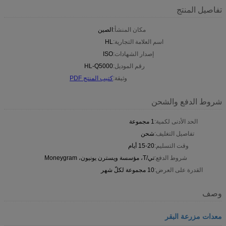
تفاصيل المنتج
مكان المنشأ:
الصين
اسم العلامة التجارية:
HL
إصدار الشهادات:
ISO
رقم الموديل:
HL-Q5000
وثيقة:
كتيب المنتج PDF
شروط الدفع والشحن
الحد الأدنى لكمية:
1 مجموعة
تفاصيل التغليف:
شحن
وقت التسليم:
15-20 أيام
شروط الدفع:
تي/T، مؤسسة ويسترن يونيون، Moneygram
القدرة على العرض:
10 مجموعة لكلّ شهر
وصف
معدات مزرعة البقر