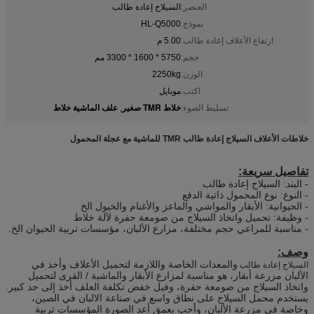
العنصر:
السيلاج إعادة طالب
نموذج:
HL-Q5000
ارتفاع الأعلاف إعادة طالب:
5.00 م
حجم:
5750 * 1600 * 3300 مم
الوزن:
2250kg
اكتب:
موبايل
خلاط TMR صغير
علف الماشية خلاط
تسليط الضوء:
,
خلاطات الأعلاف السيلاج إعادة طالب TMR للماشية مع عجلة المحمول
تفاصيل سريعة:
- البند: السيلاج إعادة طالب
- النوع: نوع المحمول ذاتية الدفع
- الحيوانية: الأبقار والمواشي والماعز والأغنام والخيول الخ
- وظيفة: تحميل واتخاذ السيلاج من صومعة حفرة لآلة خلاط
- مناسبة للمراعي حجم مختلفة، مزارع الألبان، مؤسسات تربية الحيوان الخ.
وصف:
والمعدات الخاصة واللازمة لتحميل الأعلاف وأخذ في
السيلاج إعادة طالب
الألبان مزرعة أبقار، هو مناسبة لمزارع الأبقار والماشية / القرى لتحميل
واتخاذ السيلاج من صومعة حفرة، وفيل خفض تكلفة العلف أخذ إلى حد كبير.
يستخدم محمل السيلاج على نطاق واسع في صناعة الالبان في الصين،
وخاصة في مزرعة الألبان، وأحب بعمق أعد الصورة المؤسسات تربية