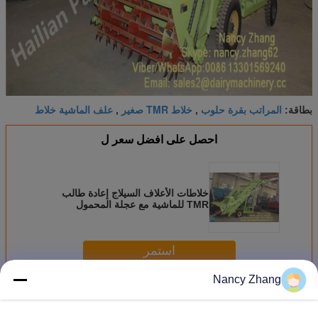
المراتب بقرة حلوب
خلاط TMR صغير
علف الماشية خلاط
بطاقة:
,
,
احصل على افضل سعر ل
خلاطات الأعلاف السيلاج إعادة طالب
TMR للماشية مع عجلة المحمول
استمر
Nancy Zhang
معدات مزرعة البقر
أكثر