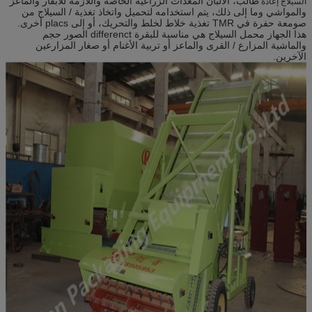
طالب، الألبان المعدات الزراعية الخاصة واللازمة للأبقار والماعز
السيلاج إعادة
والمواشي وما إلى ذلك، يتم استخدامه لتحميل واتخاذ تغذية / السيلاج من
آلة الوزن
2250KG
صومعة حفرة في TMR تغذية خلاط لخلط والتحريك، أو إلى placs أخرى.
هذا الجهاز محمل السيلاج هي مناسبة للبقرة differenct الصور حجم
والماشية المزارع / القرى والماعز أو تربية الأغنام أو صغار المزارعين
الآخرين.