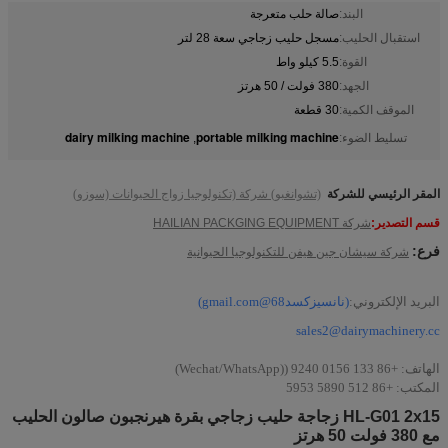
البند:
صالة حلب متعرجة
استقبال الحليب:
مسجل حليب زجاجي سعة 28 لتر
القوة:
5.5 كيلو واط
الجهد:
380 فولت / 50 هرتز
الموقف الكمية:
30 قطعة
dairy milking machine
portable milking machine
تسليط الضوء:
,
المقر الرئيسي للشركة
(تشوانغبو) شركة (تكنولوجيا زواج الحيوانات (سوزو)
قسم التصدير:
شركة HAILIAN PACKGING EQUIPMENT
فرع:
شركة سيشان جين هيفن للتكنولوجيا الحيوانية
البريد الإلكتروني:
(نانسيزكسد68@gmail.com)
sales2@dairymachinery.cc
الهاتف: +86 133 0156 9240 ((Wechat/WhatsApp)
المكتب: +86 512 5890 5953
HL-G01 2x15 زجاجة حليب زجاجي بقرة هيرنجبون صالون الحليب
مع 380 فولت 50 هرتز