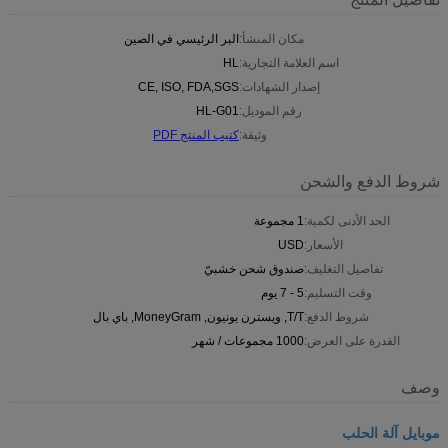
مكان المنشأ:
البر الرئيسي في الصين
اسم العلامة التجارية:
HL
إصدار الشهادات:
CE, ISO, FDA,SGS
رقم الموديل:
HL-G01
وثيقة:
كتيب المنتج PDF
شروط الدفع والشحن
الحد الأدنى لكمية:
1 مجموعة
الأسعار:
USD
تفاصيل التغليف:
صندوق شحن خشبيّ
وقت التسليم:
5 - 7 يوم
شروط الدفع:
T/T, ويسترن يونيون, MoneyGram, باي بال
القدرة على العرض:
1000 مجموعات / شهر
وصف
موبايل آلة الحلب