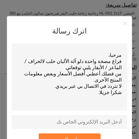
تفاصيل سريعة:
- العنصر: HL-G01 2x15 زجاجية زجاجة حليب البقر هيرنجبون صالون الحليب مع 380
فولت 50Hz
- الطاقة: المحرك الكهربائي
اترك رسالة
- زجاجة الحليب: زجاجة حليب زجاجية بقوة 28 لتر
- زجاجة حليب كمية: 30 قطعة
- مجموعة كأس الحليب: مجموعة كأس حليب البقر / مجموعة مجموعة الحليب
- أنبوب الحليب: مصنوع من مواد ذات جودة غذائية، مواد مطاطية،معتمدة من قبل شهادة
SGS؛
المواصفات:
النموذج
HL-G01
معدل النبض
60:40
مرات النبض
60-80 مرة في الدقيقة
درجة الفراغ
50 كيلوبايت
مضخة الفراغ
2100 لتر/دقيقة
الجهد
380/50 هرتز ((قبول تخصيص)
زجاجة حليب
28 لتر (30 وحدة)
تردد النبض
60:40
علبة الطائرات
30 مجموعة