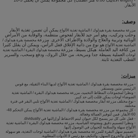
الأبقار.
وصف:
يمكن أن تضمن تغذية الأبقار
مزرعة مخصصة بقرة هيدلوك / الماشية تغذية الألواح
وحلب وتركيب، وهو أمر جيد للأبقار لفحوص منتظمة، والوقاية من الأمراض
الوبائية وتربية والعلاج والولادة والاطراف الاخرى.
مزرعة
مخصصة بقرة هيدلوك /
هو نوع من ذاتية الإغلاق قفل الرأس، ويمكن أن يقلل كثيرا
الماشية تغذية الألواح
من كثافة اليد العاملة.
هيكل بسيط، مزرعة
مخصصة هيدلوك البقرة / الماشية تغذية
العملية بسيطة جدا ومريحة، من خلال الروك، ودفع وسحب، والسرير
لوحات
القطب التغذية ثابتة.
ميزات:
- مزرعة مخصصة بقرة هيدلوك / الماشية تغذية الألواح لديها البناء الثقيلة، مع قوس
الرئيسي متين ومستقر.
- ونظرا لمجموعات المطاط التخميد، مزرعة مخصصة هيدلوك البقرة / الماشية تغذية
الضوضاء لوحات يمكن قللت إلى حد كبير.
- نوع مختلف مزرعة أبقار مخصصة هيدلوك / الماشية تغذية الألواح تلبي البقر في فترة
مختلفة.
- كل مجموعة من مزرعة مخصصة بقرة هيدلوك / الماشية تغذية الألواح يمكن التحكم 48-
60 الأبقار. فمن لتوفير العمالة وفعالة.
- قفل على كل نير يسمح لكل حيوان ليتم الاحتفاظ أو إزالتها في dividually.
- ونظرا لتصميم دقيق ومفتوحة القياسية، مزرعة مخصصة هيدلوك البقرة / الماشية تغذية
الألواح سهلة والسلامة للحيوان في الوصول إليها.
- تصميم سهل البقرة للمزرعة مخصصة بقرة هيدلوك / الماشية لوحات التغذية، هو سهولة
الدخول والخروج السهل، والتكيف مع رئيس لا الأدوات المطلوبة.