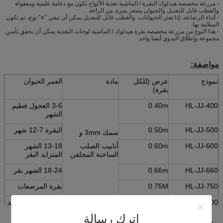
- مزرعة مخصصة هيدلوك البقرة / الماشية تغذية الألواح تكون مع دعامة علمية ومعقولة
والقطب قابل للتعديل والحيوان يشعر بمزيد من الراحة.
- أثناء الرضاعة، إذا تعثر الحيوانات، والقطب قابل للتعديل يمكن أن تبقي "∧" نوع، ثم تكون
السلامة بها.
- هذا النوع من مزرعة مخصصة بقرة هيدلوك / الماشية لوحات التغذية يمكن أن يحقق تأمين
مجموعة وإطلاق اليدوي أيضا واحد.
مواصفة:
نموذج
عرض (للكل
مادة
العمر الحيوان
بقرة)
HL-JJ-400
0.40m
3-6 العجول فطيم
الشهر
HL-JJ-500
0.50m
البقرة 7-12 شهر
سمك 3mm و
HL-JJ-600
0.60m
أنابيب الصلب
13-18 الشهر
الساخنة المجلفن
المتزايد البقر
HL-JJ-660
0.66m
18-24 الشهر بقر
HL-JJ-750
0.75M
بقرة المرضعات
HL-JJ-1200
1.20m
الجافة / حامل / بعد
الولادة البقر
اترك رسالة