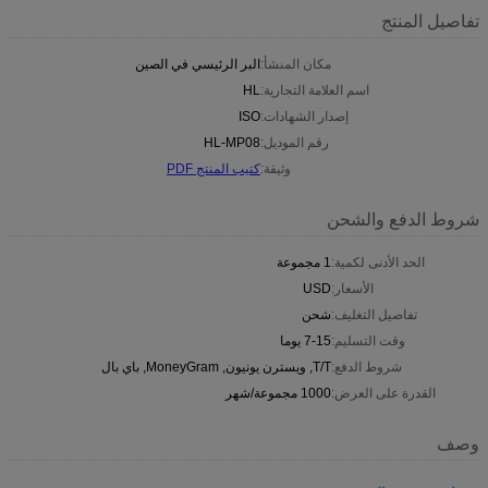
تفاصيل المنتج
مكان المنشأ:
البر الرئيسي في الصين
اسم العلامة التجارية:
HL
إصدار الشهادات:
ISO
رقم الموديل:
HL-MP08
وثيقة:
كتيب المنتج PDF
شروط الدفع والشحن
الحد الأدنى لكمية:
1 مجموعة
الأسعار:
USD
تفاصيل التغليف:
شحن
وقت التسليم:
7-15 يوما
شروط الدفع:
T/T, ويسترن يونيون, MoneyGram, باي بال
القدرة على العرض:
1000 مجموعة/شهر
وصف