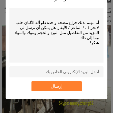
تطبيق:
ملاحظة: كل طول مجموعة هو 6.00mm، يمكن أن تعقد 5-12 الأبقار /
المواشى.
ارتفاع قفل الرأس هو 1.06M.
مزرعة
هي المعدات الزراعية مثالية
مخصصة هيدلوك البقرة / الماشية تغذية لوحات
لتغذية الحيوانات، والحلب وإصلاح.
هذه
المزرعة مخصصة هيدلوك البقرة / الماشية
جيدة للحيوانات فحوص منتظمة، والوقاية من الأمراض الوبائية
تغذية لوحات
وتربية والعلاج والولادة والاطراف الاخرى.
إرسال