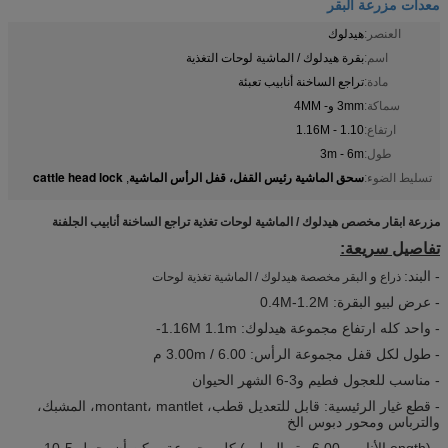
معدات مزرعة البقر
العنصر:
هيدلوك
اسم:
بقرة هيدلوك / الماشية لوحات التغذية
مادة:
تراجع الساخنة أنابيب تعبئة
سماكة:
3mm و- 4MM
ارتفاع:
1.10 - 1.16M
طول:
3m - 6m
سحق الماشية رئيس القفل، قفل الرأس الماشية
cattle head lock
تسليط الضوء:
,
مزرعة ابقار مخصص هيدلوك / الماشية لوحات تغذية تراجع الساخنة أنابيب الجلفنة
تفاصيل سريعة:
- البند:
و
ذراع
البقر مخصصة هيدلوك / الماشية تغذية لوحات
- عرض لبيو البقرة: 0.4M-1.2M
- واحد كله ارتفاع مجموعة هيدلوك: 1.16M 1.1m-
- طول لكل قفل مجموعة الرأس: 3.00m / 6.00 م
- مناسب للعجول فطيم و3-6 الشهر الحيوان
- قطع غيار الرئيسية: قابل للتعديل قطب، montant، mantlet، المشبك،
والترباس ومحور دبوس الخ
- (ength الأنابيب 6.00 متر الصلب) كل مجموعة يمكن أن يحمل 5-10