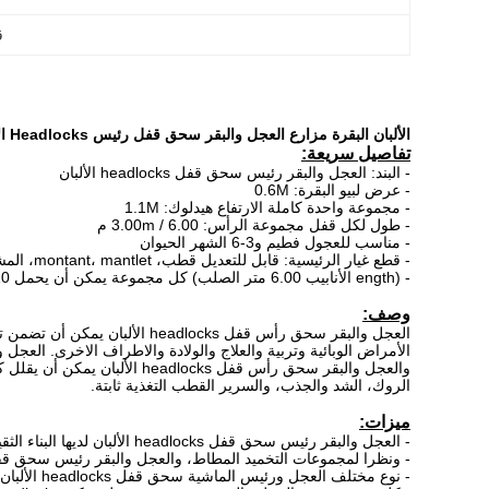
ق
الألبان البقرة مزارع العجل والبقر سحق قفل رئيس Headlocks الألبان، القطب قابل للتعديل
تفاصيل سريعة:
- البند:
العجل والبقر رئيس سحق قفل headlocks الألبان
- عرض لبيو البقرة: 0.6M
- مجموعة واحدة كاملة الارتفاع هيدلوك: 1.1M
- طول لكل قفل مجموعة الرأس: 3.00m / 6.00 م
- مناسب للعجول فطيم و3-6 الشهر الحيوان
- قطع غيار الرئيسية: قابل للتعديل قطب، montant، mantlet، المشبك، والترباس ومحور دبوس الخ
- (ength الأنابيب 6.00 متر الصلب) كل مجموعة يمكن أن يحمل 10 بقرة.
وصف:
العجل والبقر سحق رأس قفل headlocks الألبان
يمكن أن تضمن تغذ
الأمراض الوبائية وتربية والعلاج والولادة والاطراف الاخرى.
العجل
وا
والعجل
والبقر سحق رأس قفل headlocks الألبان
يمكن أن يقلل كثي
الروك، الشد والجذب، والسرير القطب التغذية ثابتة.
ميزات:
- العجل والبقر رئيس سحق قفل headlocks الألبان لديها البناء الثقيلة، مع قوس الرئيسي متين ومستقر.
- ونظرا لمجموعات التخميد المطاط، والعجل والبقر رئيس سحق قفل headlocks الألبان الضوضاء يمكن أن خفضت إلى حد 
- نوع مختلف العجل ورئيس الماشية سحق قفل headlocks الألبان تلبية البقر في فترة مختلفة.