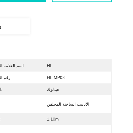
و
HL
اسم العلامة ال
HL-MP08
رقم ال
هيدلوك
العنصر:
الأنابيب الساخنة المجلفن
1.10m
ارتف