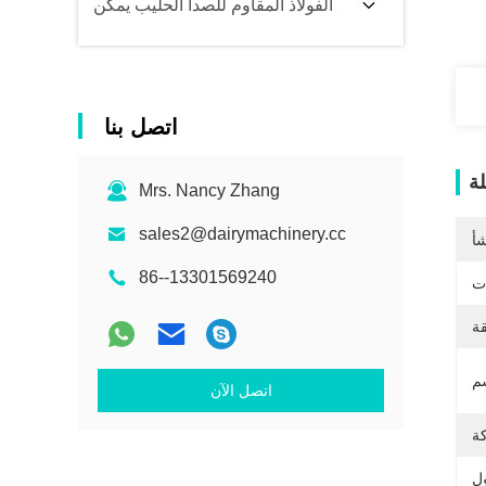
الفولاذ المقاوم للصدأ الحليب يمكن
اتصل بنا
ة
Mrs. Nancy Zhang
sales2@dairymachinery.cc
شأ
86--13301569240
ات
قة
اتصل الآن