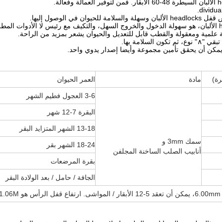
وصول إليها.
تبقي "∧" نوع، ثم تكون السلامة بها.
ة)
مادة
العمر الحيوان
3-6 العجول فطيم الشهر
البقرة 7-12 شهر
13-18 الشهر المتزايد البقر
سمك 3mm و
18-24 الشهر بقر
أنابيب الصلب الساخنة المجلفن
بقرة المرضعات
الجافة / حامل / بعد الولادة البقر
.
ارتفاع قفل الرأس هو 1.06M.