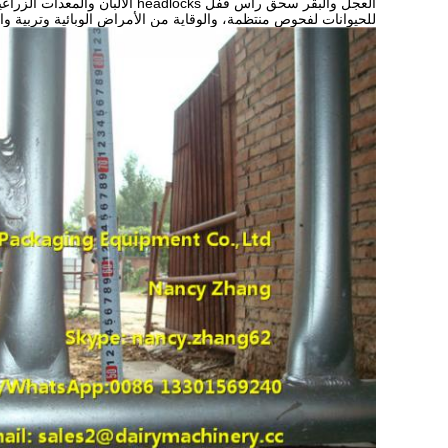
العجل
والبقر سحق رأس قفل headlocks الألبان
والمعدات الزراعية
للحيوانات لفحوص منتظمة، والوقاية من الأمراض الوبائية وتربية وال