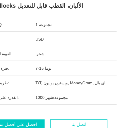
Headlocks الألبان، القطب قابل للتعديل
1 مجموعة
ال
USD
شحن
العبوة القياسية:
7-15 يوما
فترة التسليم:
T/T, ويسترن يونيون, MoneyGram, باي بال
طريقة الدفع:
1000 مجموعة/شهر
القدرة على التوريد:
اتصل بنا
احصل على أفضل س