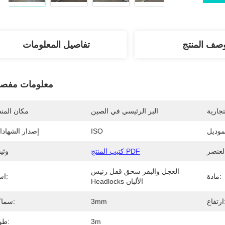
صف المنتج
تفاصيل المعلومات
معلومات مفصل
تجارية
البر الرئيسي في الصين
مكان المن
موديل
ISO
إصدار الشهاد
كتيب المنتج PDF
وثي
العجل والبقر سحق قفل رئيس 
مادة:
اسم:
Headlocks الألبان
اع:
3mm
سماكة:
3m
طول: