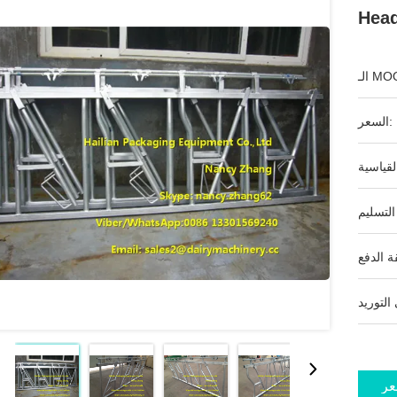
ـ MOQ:
السعر:
عر