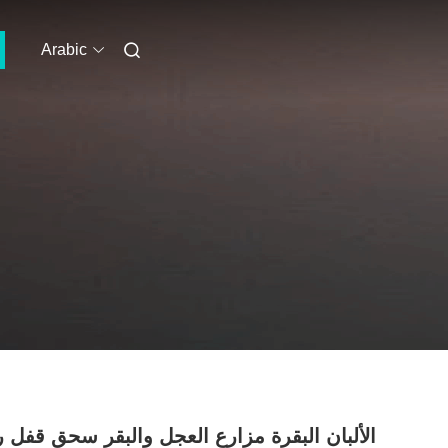
Arabic
الألبان البقرة مزارع العجل والبقر سحق قفل 