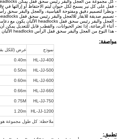
- كل مجموعة من العجل والبقر رئيس سحق قفل يمكن headlocks الألبان السيطرة 48-60 الأبقار. فمن لتوفير العمالة وفعالة.
- قفل على كل نير يسمح لكل حيوان ليتم الاحتفاظ أو إزالتها في dividually.
- ونظرا لتصميم دقيق ومفتوحة القياسية، والعجل والبقر سحق رأس قفل headlocks الألبان وسهلة والسلامة للحيوان في ال
- تصميم صديقة للابقار للالعجل والبقر رئيس سحق قفل headlocks الألبان، هو سهولة الدخول والخروج السهل، والتكيف مع رئيس لا الأدوات المطلوبة.
- العجل والبقر رئيس سحق قفل headlocks الألبان يكون مع دعامة علمية ومعقولة والقطب قابل للتعديل والحيوان يشعر بمزيد من الراحة.
- أثناء الرضاعة، إذا تعثر الحيوانات، والقطب قابل للتعديل يمكن أن 
- هذا النوع من العجل والبقر سحق قفل الرأس headlocks الألبان يمكن أن يحقق تأمين مجموعة وأيضا إصدار يدوي واحد.
مواصفة:
نموذج
عرض (للكل بقر
0.40m
HL-JJ-400
0.50m
HL-JJ-500
0.60m
HL-JJ-600
0.66m
HL-JJ-660
0.75M
HL-JJ-750
1.20m
HL-JJ-1200
ملاحظة: كل طول مجموعة هو 6.00mm، يمكن أن تعقد 5-12 الأبقار / المواشى
تطبيق: