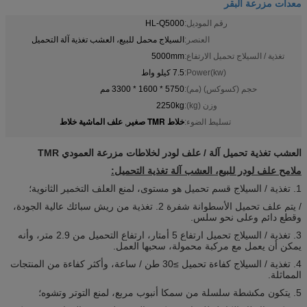
معدات مزرعة البقر
رقم الموديل:
HL-Q5000
العنصر:
السيلاج محمل للبيع، العشب تغذية آلة التحميل
تغذية / السيلاج تحميل الارتفاع:
5000mm
Power(kw):
7.5 كيلو واط
حجم (كسوكس) (مم):
5750 * 1600 * 3300 مم
وزن (kg):
2250kg
خلاط TMR صغير
علف الماشية خلاط
تسليط الضوء:
,
العشب تغذية تحميل آلة / علف لودر لخلاطات مزرعة العمودي TMR
ملامح علف لودر للبيع، العشب آلة تغذية التحميل:
1. تغذية / السيلاج قسم تحميل هو مستوى، لمنع العلف التخمير الثانوية؛
/ يتم علف تحميل الأسطوانة شفرة 2. تغذية من ريش سبائك عالية الجودة،
وقطع دائم وعلى نحو سلس.
3. تغذية / السيلاج تحميل ارتفاع 5 أمتار، ارتفاع التحميل من 2.9 متر، وأنه
يمكن أن يعمل مع مركبة محمولة، سحبها العمل.
4. تغذية / السيلاج كفاءة تحميل ≥30 طن / ساعة، وأكثر كفاءة من المنتجات
المماثلة.
5. يتكون مكشطة سلسلة من سمكا أنبوب مربع، لمنع التوتر وتشوه؛