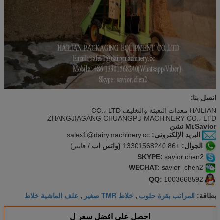
اتصل بنا:
HAILIAN معدات التعبئة والتغليف CO.، LTD
ZHANGJIAGANG CHUANGPU MACHINERY CO.، LTD
Mr.Savior تشن
البريد الإلكتروني:
sales1@dairymachinery.cc
الجوال:
+86 13301568240
(واتس اب
/ فايبر)
SKYPE:
savior.chen2
WECHAT:
savior_chen2
QQ:
1003668592
المراتب بقرة حلوب
خلاط TMR صغير
علف الماشية خلاط
بطاقة:
,
,
احصل على افضل سعر ل