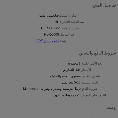
تفاصيل المنتج
مكان المنشأ:
جيانغسو، الصين
اسم العلامة التجارية:
HL
إصدار الشهادات:
CE ISO SGS
رقم الموديل:
HL-Q5000
وثيقة:
كتيب المنتج PDF
شروط الدفع والشحن
الحد الأدنى لكمية:
1 مجموعة
الأسعار:
قابل للتفاوض
تفاصيل التغليف:
مستوى التعبئة والتغليف
وقت التسليم:
5-10 يوم عمل
شروط الدفع:
تي/T، مؤسسة ويسترن يونيون، Moneygram
القدرة على العرض:
20 مجموعات/الشهر
وصف