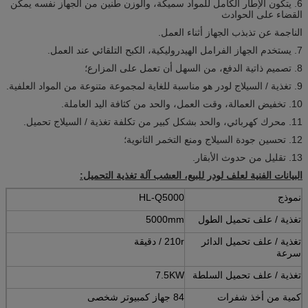
6. يتكون الإطار الكامل للمواد سميكة، والوزن طنين من الجهاز نفسه يمكن
القضاء على الحوادث
الناجمة عن تذبذب الجهاز أثناء العمل.
7. يستخدم الجهاز الفرامل الهيدروليكية، الكبح التلقائي عند العمل.
8. تصميم ذاتية الدفع، من السهل أن تعمل على المزارع؛
9. تغذية / السيلاج لودر هو مناسبة للغاية لمجموعة متنوعة من المواد العلفية.
10. تخفيض العمالة، وقت العمل، والحد من كثافة اليد العاملة.
11. محرك كهربائي، والحد بشكل كبير من تكلفة تغذية / السيلاج تحميل.
12. تحسين جودة السيلاج ومنع التخمر الثانوية؛
13. تقليل من حدوث الأبقار.
البيانات الفنية لعلف لودر للبيع، العشب آلة تغذية
التحميل:
نموذج
HL-Q5000
تغذية / علف تحميل الطول
5000mm
تغذية / علف تحميل الدائر
210r / دقيقة
سرعة
تغذية / علف تحميل السلطة
7.5KW
كمية من أخذ شفرات
84 جهاز كمبيوتر شخصى