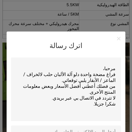
الطاقة الهيدروليكية
5.5KW
سرعة المشي
5KM / ساعة
المشي نوع
محرك هيدروليكي + مختلف سرعة محرك
المحور
نقل نوع
محرك هيدروليكي + سلسلة
اترك رسالة
نوع تحول
المائية اسطوانة + يتأرجح المحور التوجيهي
نوع الرفع
المائية اسطوانة
صور نموذج
الجبهة صور: 650-16 العودة صور: 550-16
التشغيل والتحكم في نوع
التعامل مع زر التبديل
البعد (L * W * H)
5750 * 1600 * 3300 مم
آلة الوزن
2250KG