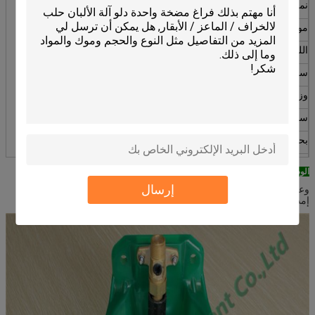
نموذج
HL-MP58D
مواد
ب
بروبين البوليمر، البلاستيك
اللون
أخضر
سعة
0.9L
وزن
590g
سماكة
7MM
بحجم
190 ملليمتر x 185 ملليمتر x 160 ملليمتر
التعبئة
الكرتون التعبئة والتغليف
الوضعية:
إرسال
وعاء مياه الشرب هو واحد من أهم معدات تغذية المياه التي يمكن أن تجدد
إمدادات مياه الشرب للحيوانات.