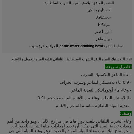
العنصر:
الماعز البلاستيك مياه الشرب السلطانية
اكتب:
أوتوماتيكي
حجم:
0.9L
مواد:
PP
اللون:
أخضر
حيوان:
ماعز
cattle water drinking bowl
المراتب بقرة حلوب
تسليط الضوء:
,
0.9l البلاستيك المياه البقر الشرب السلطانية، التلقائي تغذية المياه للخيول و الأغنام
تفاصيل سريعة:
- عاء الماعز البلاستيك الشرب
- 0.9 عاء بلاستيكي للماعز وشرب الخراف
- وعاء ماء أوتوماتيكي لتغذية الماعز
- البلاستيك الصلب وعاء من الأغنام المياه مع حجم 0.9L
- تغذية المياه التلقائية مناسبة للماعز والأغنام
وصف:
وعاء الشرب التلقائي يلعب دورا هاما في مزارع الألبان، وهو واحد من أهم
معدات تغذية المياه التي يمكن أن تجدد إمدادات مياه الشرب للحيوانات.
ونحن ننتج البلاستيك وعاء المياه المواد والحديد الزهر وعاء المياه التي هي