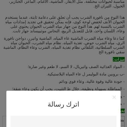
مناسبة لحيوانات مختلفة، مثل الأبقار، الماشية، الأغنام، الماعز، الخنازير،
الخيول، الثيران الخ.
هذا النوع من نافورة الشرب يجب أن تعلق على دعامة ثابتة، عندما يستخدم
الحيوان الأنف لخفض لوحة كوى، فإنه يمكن تحقيق في تجديد إمدادات مياه
الشرب بالنسبة لهم.
هذا النوع من جهاز مياه الشرب الحيوان يحتوي على
وعاء، اللسان واحد، قابل للتعديل الربيع، النحاس موثبييساند جهاز ثابت.
كما دعا وعاء مياه الشرب الماشية عاء المياه، الماشية واتيرر، دواجن نافورة
الري، مياه الشرب حوض، تغذية المياه، نظام مياه الشرب، الحيوان مياه
الشرب السلطانية، التلقائي نظام تغذية المياه، الشرب وعاء النظام، الماشية
سقي نافورة الخ
ميزات:
- المواد الغذائية الصف واتيريال، لا السم، لا طعم وغير ضارة؛
-ب بروبين مادة البوليمر ل عاء المياه البلاستيكية.
- جودة عالية وقوة عالية، وعاء قوي ودائم.
- المماطلة بسهولة ونظيفة، خلال ط
التثبيت، يجب أن يكون وعاء شقة؛
- وعاء من عمق الأخدود، مريحة مياه الشرب الأغنام؛
اترك رسالة
- مع فتحة ثابتة، سهلة لإصلاح على الأنابيب؛
تخصيص:
بند
الشرب، زبدية الماء