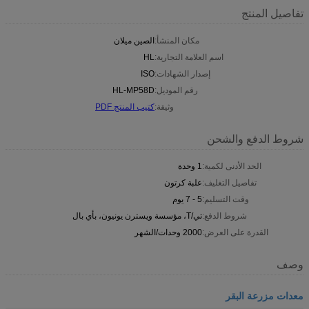
تفاصيل المنتج
مكان المنشأ:
الصين ميلان
اسم العلامة التجارية:
HL
إصدار الشهادات:
ISO
رقم الموديل:
HL-MP58D
وثيقة:
كتيب المنتج PDF
شروط الدفع والشحن
الحد الأدنى لكمية:
1 وحدة
تفاصيل التغليف:
علبة كرتون
وقت التسليم:
5 - 7 يوم
شروط الدفع:
تي/T، مؤسسة ويسترن يونيون، بأي بال
القدرة على العرض:
2000 وحدات/الشهر
وصف
معدات مزرعة البقر