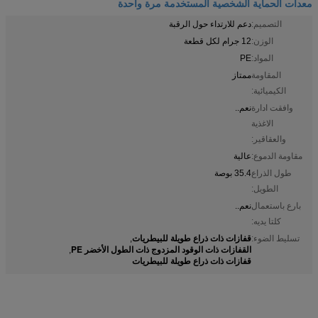
معدات الحماية الشخصية المستخدمة مرة واحدة
التصميم:
دعم للارتداء حول الرقبة
الوزن:
12 جرام لكل قطعة
المواد:
PE
المقاومة
ممتاز
الكيميائية:
وافقت ادارة
نعم..
الاغذية
والعقاقير:
مقاومة الدموع:
عالية
طول الذراع
35.4 بوصة
الطويل:
بارع باستعمال
نعم..
كلتا يديه:
قفازات ذات ذراع طويلة للبيطريات
تسليط الضوء:
,
القفازات ذات الوقود المزدوج ذات الطول الأخضر PE
,
قفازات ذات ذراع طويلة للبيطريات