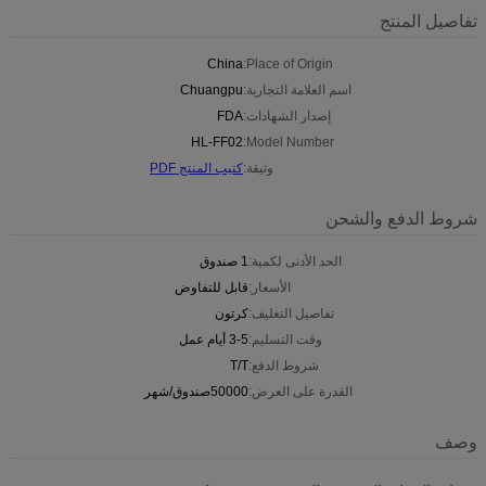
تفاصيل المنتج
China
Place of Origin:
اسم العلامة التجارية:
Chuangpu
إصدار الشهادات:
FDA
HL-FF02
Model Number:
وثيقة:
كتيب المنتج PDF
شروط الدفع والشحن
الحد الأدنى لكمية:
1 صندوق
الأسعار:
قابل للتفاوض
تفاصيل التغليف:
كرتون
وقت التسليم:
3-5 أيام عمل
شروط الدفع:
T/T
القدرة على العرض:
50000صندوق/شهر
وصف