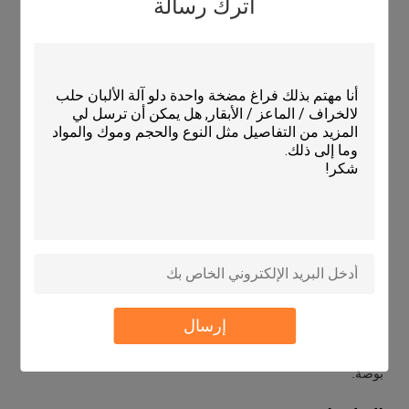
اترك رسالة
سمة المنتج
القيمة
اسم المنتج
قفازات ذات ذراع طويلة
مقاومة الدموع
عالية
الموافقة على FDA
نعم..
المواد
PE
كمية
50 قفاز لكل صندوق
الوزن
12G كل قطعة
مستعملة
نعم..
ثنائي اليدين
نعم..
طول الذراع الطويلة
35.4 بوصة
اللون
الأحمر والأخضر
الحجم
90 سم × 120 سم
هذه القفازات المستخدمة مرة واحدة معتمدة من قبل إدارة الغذاء
إرسال
والعقاقير المصنوعة من مادة بي. إي.إنها مقاومة للدموع ويمكن
استخدامها لأغراض الفحص الطبيهذه القفازات الطبية القابلة
للاستخدام هي قفازات ثنائية اليد ولها طول ذراع طويل قدره 35.4
بوصة.