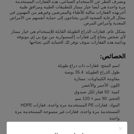
وبصرف النظر عن الاستخدام الصناعي، هذه القفازات المستخدمة
مرة واحدة هي أيضا خيار ممتاز للتطبيقات الطبية.ومرافق طبية
أخرىهذه القفازات مثالية للأطباء والممرضين وغيرهم من المهنيين في
مجال الرعاية الصحية الذين يحتاجون إلى حماية أنفسهم من الأمراض
المعدية وأمراض المرض.
بشكل عام، قفازات الذراع الطويلة القابلة للإستخدام هي خيار ممتاز
لأي شخص يحتاج إلى قفازات إكسسوارية من نوع بي إي موثوقة
ودائمة.هذه القفازات سوف توفر لك الحماية التي تحتاجها.
الخصائص:
اسم المنتج: قفازات ذات ذراع طويلة
طول الذراع الطويلة: 35.4 بوصة
مقاومة الكيماويات: ممتازة
اللون: الأحمر والأخضر
كمية: 50 قفاز لكل صندوق
الحجم: 90 سم × 120 سم
المواد: قفازات PE المستخدمة مرة واحدة، قفازات HDPE
المستخدمة مرة واحدة، قفازات غير منسوجة المستخدمة مرة
واحدة
المعلمات التقنية: