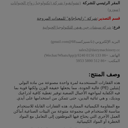
المقر الرئيسي للشركة
(تشوانغبو) شركة (تكنولوجيا زواج الحيوانات
(سوزو)
قسم التصدير:
شركة "زانجياجانغ" للمعدات المروحة
فرع:
شركة سيشان جين هيفن للتكنولوجيا الحيوانية
البريد الإلكتروني:
(نانسيزكسد68@gmail.com)
sales2@dairymachinery.cc
الهاتف: +86 133 0156 9240 ((Wechat/WhatsApp)
المكتب: +86 512 5890 5953
وصف المنتج:
هذه القفازات المستخدمة لمرة واحدة مصنوعة من مادة البولي
إيثيلين (PE) عالية الجودة، مما يجعلها خفيفة الوزن ولكنها قوية بما
فيه الكفاية لمواجهة الأعمال الصعبة.توفير تغطية كافية لذراعيك
ويديك، و هي ثنائية اليدين، حتى تتمكن من استخدامها على أيدي.
مع المقاومة الكيميائية الممتازة، هذه القفازات القابلة للاستخدام
مناسبة للاستخدام في مجموعة متنوعة من البيئات الصناعية.أماكن
العمل الأخرى التي يحتاج فيها الموظفون إلى التعامل مع المواد
الخطرة أو المواد الكيميائية.