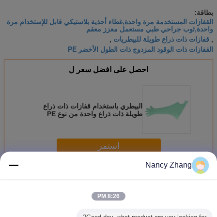
بطاقة:
القفازات المستخدمة مرة واحدة,غطاء أحذية بلاستيكي قابل للإستخدام مرة
واحدة,ثوب جراحي طبي مستعمل معزز معقم
قفازات ذات ذراع طويلة للبيطريات
,
,
القفازات ذات الوقود المزدوج ذات الطول الأخضر PE
احصل على افضل سعر ل
البيطري باستخدام قفازات ذات ذراع
طويلة ذات ذراع واحدة من نوع PE
الخضراء للارتداء حول الرقبة
استمر
Nancy Zhang
معدات الحماية الشخصية المستخدمة مرة واحدة
أكثر
8:26 PM