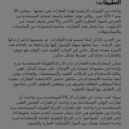
التطبيقات:
واحدة من الميزات الرئيسية لهذه القفازات هي حجمها ، مقاس 90
سم × 120 سم ، والتي توفر تغطية واسعة لحماية المستخدم من
التعرض للمواد الخطرة.اللون الأحمر والأخضر يضيف لمسة من
الأسلوب، مما يجعل هذه القفازات مناسبة لمجموعة من المناسبات
والسيناريوهات.
من الجدير بالذكر أيضًا تصميم هذه القفازات. تم تصميمها لدعم ارتدائها
حول الرقبة ، مما يجعلها سهلة الوصول إليها وارتداؤها عند الحاجة.هذه
الميزة مفيدة بشكل خاص في البيئات الطبية حيث الوقت هو جوهر،
والقفازات تحتاج إلى تغييرها بشكل متكرر.
يمكن استخدام هذه القفازات ذات الذراع الطويلة المستخدمة مرة
واحدة في مجموعة متنوعة من الأوضاع. على سبيل المثال، فهي
مثالية للاستخدام في المكاتب الطبية والمستشفيات والعيادات.وهي
أيضا مناسبة للاستخدام في مناطق تحضير الأغذيةهذه القفازات مفيدة
أيضًا لموظفي النظافة وغيرهم من موظفي التنظيف الذين يحتاجون
إلى التعامل مع المواد الخطرة.
سواء كنت تبحث عن قفازات الـ PE المستخدمة مرة واحدة، أو
قفازات البولي المستخدمة مرة واحدة، أو قفازات الفحص الطبي
المستخدمة مرة واحدة، فإن قفازات الذراع الطويلة المستخدمة مرة
واحدة من تشوانغبو هي خيار ممتاز.صممت لتقدم حماية متفوقةلذا،
اختر قفازات "تشوانغبو" ذات الذراع الطويلة القابلة للإستخدام لمرة
واحدة لحماية نفسك من المواد الكيميائية الضارة والعدوى.