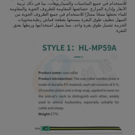
للاستخدام في جميع المناسبات والسيناريوهات، بما في ذلك تربية
الأبقار وإدارة المزارع. خصائصها المقاومة للظروف الجوية والمقاومة
للماء تجعلها منتجًا ممتازًا للاستخدام في جميع الظروف الجوية.من
السهل تنظيف طوق البقرة بمسحها بقطعة قماش رطبةمحتويات
الحزمة تشمل طوق بقرة واحد، مما يسهل استخدامها وربطها بعنق
البقرة.