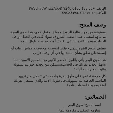
الهاتف: +86 133 0156 9240 ((Wechat/WhatsApp)
المكتب: +86 512 5890 5953
وصف المنتج:
مصنوعة من مواد عالية الجودة ومغلق مقفل قوي، هذا طوق البقرة
تم بناؤه ليتحمل حتى أصعب الظروف سواء كنت في الحقل أو في
الحظيرة،هذه القلادة ستبقي بقرتك آمنة ومريحة طوال اليوم.
تنظيف طوق البقرة سهل - فقط امسحيه مع قطعة قماش رطبة أو
إسفنجةلن تقلق بشأن استبدالها في أي وقت قريب.
هذا طوق البقر يأتي باللون الأخضر الأنيق مع التصميم الأسود، مما
يسهل تحديد بقرتك في الحشد.ستتمكن من تحديد حيوانك بسهولة
وتتبع المعلومات الهامة.
كل حزمة تحتوي على طوق بقرة واحد، حتى تتمكن من تجهيز
الماشية الخاصة بك بسهولة.حل طويل الأمد والذي سيبقي بقرتك
آمنة ومريحة لسنوات قادمة.
الخصائص:
اسم المنتج: طوق البقر
مقاومة الطقس: مقاومة للماء