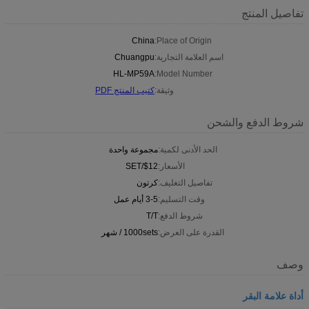
تفاصيل المنتج
China
Place of Origin:
اسم العلامة التجارية:
Chuangpu
HL-MP59A
Model Number:
وثيقة:
كتيب المنتج PDF
شروط الدفع والشحن
الحد الأدنى لكمية:
مجموعة واحدة
الأسعار:
$12/SET
تفاصيل التغليف:
كرتون
وقت التسليم:
3-5 أيام عمل
شروط الدفع:
T/T
القدرة على العرض:
1000sets / شهر
وصف
أداة علامة البقر