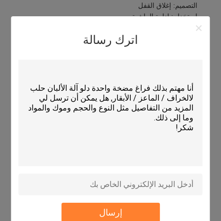
التصميم: إغلاق القفل
استخدام: إدارة الماشية
المادة: النيلون + إيفا
اترك رسالة
طريقة التنظيف: مسح نظيف
هذا طوق طويل الأمد للمواشي، والمعروف أيضاً باسم طوق الثور. إنه
مقاوم للماء ويتميز بإغلاق مقفل آمنهذه القلادة مصممة لإدارة
الماشية ويمكن تنظيفها بسهولة مع مسح بسيط.
المعلمات التقنية:
التوافق
تناسب معظم سلالات الأبقار
المدى الطويل
عالية
محتويات العبوة
1 طوق بقرة
الحجم
قابلة للتعديل
المواد
نايلون + إيفا
التخصيص
النقش متاح
طريقة التنظيف
مسح نظيف
استخدام
إدارة الماشية
التصميم
إغلاق القفل
إرسال