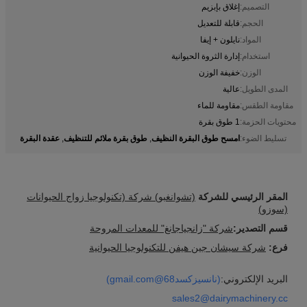
التصميم:
إغلاق بإبزيم
الحجم:
قابلة للتعديل
المواد:
نايلون + إيفا
استخدام:
إدارة الثروة الحيوانية
الوزن:
خفيفة الوزن
المدى الطويل:
عالية
مقاومة الطقس:
مقاومة للماء
محتويات الحزمة:
1 طوق بقرة
امسح طوق البقرة النظيف
طوق بقرة ملائم للتنظيف
عقدة البقرة
تسليط الضوء:
,
,
المقر الرئيسي للشركة
(تشوانغبو) شركة (تكنولوجيا زواج الحيوانات
(سوزو)
قسم التصدير:
شركة "زانجياجانغ" للمعدات المروحة
فرع:
شركة سيشان جين هيفن للتكنولوجيا الحيوانية
البريد الإلكتروني:
(نانسيزكسد68@gmail.com)
sales2@dairymachinery.cc