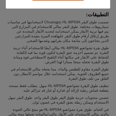
مقاومة الطقس
مقاومة للماء
التطبيقات:
صممت طوق البقر Chuangpu HL-MP59A لاستخدامها في مناسبات
سيناريوهات مختلفة. طوق البقر مثالي للاستخدام في المزارع التي
يتم فيها تربية الأبقار.يمكن استخدامه لتحديد الأبقار المحددة عن
طريق إرفاق أرقام طوق البقر عليهاهذه الميزة مفيدة للمزارعين
الذين يحتاجون إلى متابعة مكان بقراتهم وتقدمها الصحي.
طوق بقرة تشوانغبو HL-MP59A مثالي أيضًا للاستخدام أثناء تربية
البقرة. تم تصميم أحزمة عنق البقرة لتكون قوية بما فيه الكفاية
للحفاظ على الأبقار في مكانها أثناء التلقيح الاصطناعي.قوة ومتانة
طوق البقرة تجعله منتجا ممتازا لهذا الغرض.
طوق البقرة مقاوم للطقس والماء، مما يجعله مثالي للاستخدام في
جميع الظروف الجوية. يمكن استخدامه خلال مواسم الأمطار دون
القلق من تلف طوق البقرة.
تنظيف طوق البقرة تشوانغبو HL-MP59A سهل. يتطلب فقط مسحه
بقطعة قماش رطبة لإزالة أي قذارة أو غبار قد تتراكم عليه.
تتضمن محتويات حزمة طوق البقر طوق البقر واحد. طوق البقر سهل
الاستخدام ويمكن ربطه بعنق البقرة في غضون ثوان.
في الختام، طوق بقرة تشوانغبو HL-MP59A هو منتج عالي الجودة
والذي مثالي للاستخدام على الأبقار والثيرانوالمتانة تجعلها منتج مثالي