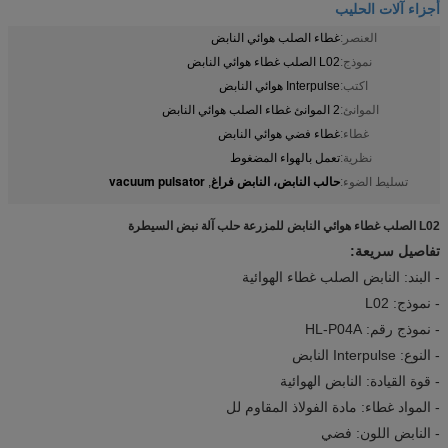
أجزاء آلات الحليب
العنصر:
غطاء الصلب هوائي النابض
نموذج:
L02 الصلب غطاء هوائي النابض
اكتب:
Interpulse هوائي النابض
الموانئ:
2 الموانئ غطاء الصلب هوائي النابض
غطاء:
غطاء فضي هوائي النابض
نظرية:
تعمل بالهواء المضغوط
حالب النابض، النابض فراغ
vacuum pulsator
تسليط الضوء:
,
L02 الصلب غطاء هوائي النابض للمزرعة حلب آلة نبض السيطرة
تفاصيل سريعة:
- البند: النابض الصلب غطاء الهوائية
- نموذج: L02
- نموذج رقم: HL-P04A
- النوع: Interpulse النابض
- قوة القيادة: النابض الهوائية
- المواد غطاء: مادة الفولاذ المقاوم لل
- النابض اللون: فضي