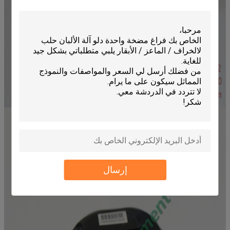
إرسال