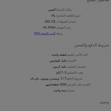
مكان المنشأ:
الصين
اسم العلامة التجارية:
HL
إصدار الشهادات:
ISO, CE
رقم الموديل:
HL-P04A
وثيقة:
كتيب المنتج PDF
شروط الدفع والشحن
الحد الأدنى لكمية:
قطعة واحدة
الأسعار:
قابل للتفاوض
تفاصيل التغليف:
علبة كرتون
وقت التسليم:
5 -7 أيام
شروط الدفع:
T / T، ويسترن يونيون، باي بال
القدرة على العرض:
1000 قطعة/شهر
ضمان:
سنة واحدة
وصف