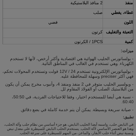
منفذ
2 منافذ البلاستيكية
غطاء، يغطي
صلب
اللون
فضي
التعبئة والتغليف
كرتون
كمية
1PCS / الكرتون
ميزات:
الشحن
عن طريق البحر، عن طريق القطار، عن طريق الجو، من
قبل شركة دي إتش إل / فيديكس الخ.
- بولساتورس الحليب الهوائية هي اقتصادية وأكثر أرخص، لأنها لا تستخدم
الكهرباء.
وهي تستخدم في الغالب في المناطق النائية.
- بولساتورس الإلكترونية تستخدم 12V / 24 فولت وتستخدم المحولات تحكم،
فهي أكثر preciser وسهلة للمحافظة عليه.
- وبولسير الحليب متوفر في 2 منفذ ومنفذ 4، وأنبوب مخرج يمكن أن يكون
من البلاستيك الصلب أو الفولاذ المقاوم لل.
- نسبة هي أيضا للمستخدم اختيار، وفقا للاحتياجات الفردية، في 50:50،
60:40.
- صيانة سريعة وبسيطة.
يمكن أن يتم خدمة كاملة في بضع دقائق.
تطبيق:
في النابض حلب، واسمه أيضا الحليب النابض، هو جزء أساسي من نظام حلب وآلة الحلب،
وهذا هو العنصر الأساسي لآلة الحلب.
يستخدم الحلب النابض للسيطرة على معدل نبض
ونسبة نبض أثناء حلب الأبقار، والماعز، من المهم للسيطرة على سرعة الحلب.