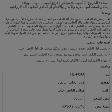
- ميناء / الخروج: 2 أنبوب بلاستيكي (فراغ أنبوب، أنبوب الهواء)
- يمكن استخدامها لبقرة والأبقار والأغنام أو الماعز الحلوب آلة الزراعية
وصف:
الألبان مزرعة الحلب النابض، مثل آلة الحلب هو المفتاح لمعدات مزرعة الألبان، هو جزء
أساسي من نظام حلب وآلة الحلب، هو العنصر الأساسي لآلة الحلب.
ووفقا القوة الدافعة
مختلفة، يمكن تقسيم النابض حلب إلى 2 أنواع، تعمل بالهواء المضغوط الحليب النابض
والكهربائية الحليب النابض.
بولساتورس حلب لديها معدل نبض قابل للتعديل لتناسب
مختلف الحيوانات والشروط صالون فراغ الفردية.
يتم تصنيعها من قبل المواد طويلة الأمد،
ولها مهام دون كهرباء.
أهمية حلب النابض:
- الحليب أداء النابض جيدة أو سيئة، ويؤثر بشكل مباشر على أداء الجهاز حلب.
- آلة الحلب النابض لديه علاقة وثيقة مع الصحة وإنتاج الحليب البدني البقر.
- الفوائد الاقتصادية لمزارع الألبان يعتمد أيضا على أداء النابض.
مواصفة:
بند
HL-P04A
نموذج
L02 الحلب النابض
اكتب
هوائي النابض حلب
نبض السعر
60ppm
نسبة نبض
60/40 أو 50/50