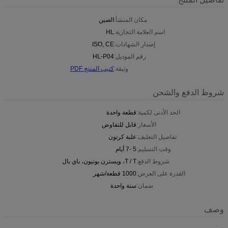
مكان المنشأ:
الصين
اسم العلامة التجارية:
HL
إصدار الشهادات:
ISO, CE
رقم الموديل:
HL-P04
وثيقة:
كتيب المنتج PDF
شروط الدفع والشحن
الحد الأدنى لكمية:
قطعة واحدة
الأسعار:
قابل للتفاوض
تفاصيل التغليف:
علبة كرتون
وقت التسليم:
5 -7 أيام
شروط الدفع:
T / T، ويسترن يونيون، باي بال
القدرة على العرض:
1000 قطعة/شهر
ضمان:
سنة واحدة
وصف