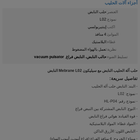
أجزاء آلات الحليب
العنصر:
حلب النابض
نموذج:
L02
اكتب:
إينتيربولسي
الموانئ:
4 منافذ
غطاء:
البلاستيك
نظرية:
تعمل بالهواء المضغوط
حالب النابض، النابض فراغ
vacuum pulsator
تسليط الضوء:
,
حلب آلة الحليب النابض مع سيليكون Mebrane L02 النابض
تفاصيل سريعة:
- البند: النابض حلب آلة الحليب
- نموذج: L02
- نموذج رقم: HL-P04
- النوع: النابض المشتركة بين النبض فراغ
- قوة القيادة: هوائي فراغ النابض
- المواد غطاء: المواد البلاستيكية
- النابض اللون: الأزرق الداكن
- ميناء / الخروج: 4 منافذ الفراغ (فراغ أنبوب، أنبوب الهواء)