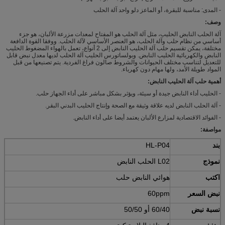
- المدى: مناسبة للبقرة، أو الماعز دلو واحد آلة الحلب
وصف:
آلة الحلب النابض الحليب، مثل آلة الحلب هو المفتاح لمعدات مزرعة الألبان، هو جزء
أساسي من نظام حلب وآلة الحلب، هو العنصر الأساسي لآلة الحلب.
ووفقا القوة الدافعة
مختلفة، يمكن تقسيم حلب آلة الحليب النابض إلى 2 أنواع، تعمل بالهواء المضغوط الحليب
النابض والكهربائية الحليب النابض.
وبولساتورس الحليب آلة الحلب لديها معدل نبض قابل
للتعديل لتناسب مختلف الحيوانات والشروط صالون فراغ الفردية.
يتم تصنيعها من قبل
المواد طويلة الأمد، ولها مهام دون كهرباء.
أهمية حلب آلة الحليب النابض:
- الحليب أداء النابض جيدة أو سيئة، ويؤثر بشكل مباشر على أداء الجهاز حلب.
- آلة الحلب النابض لديه علاقة وثيقة مع الصحة وإنتاج الحليب البدني البقر.
- الفوائد الاقتصادية لمزارع الألبان يعتمد أيضا على أداء النابض.
مواصفة:
بند
HL-P04
نموذج
L02 الحلب النابض
اكتب
هوائي النابض حلب
نبض السعر
60ppm
نسبة نبض
60/40 أو 50/50