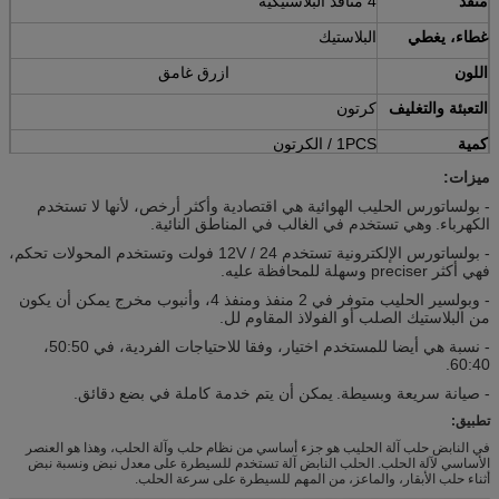
منفذ
4 منافذ البلاستيكية
غطاء، يغطي
البلاستيك
اللون
ازرق غامق
التعبئة والتغليف
كرتون
كمية
1PCS / الكرتون
ميزات:
الشحن
عن طريق البحر، عن طريق القطار، عن طريق الجو، من
قبل شركة دي إتش إل / فيديكس الخ.
- بولساتورس الحليب الهوائية هي اقتصادية وأكثر أرخص، لأنها لا تستخدم
الكهرباء.
وهي تستخدم في الغالب في المناطق النائية.
- بولساتورس الإلكترونية تستخدم 12V / 24 فولت وتستخدم المحولات تحكم،
فهي أكثر preciser وسهلة للمحافظة عليه.
- وبولسير الحليب متوفر في 2 منفذ ومنفذ 4، وأنبوب مخرج يمكن أن يكون
من البلاستيك الصلب أو الفولاذ المقاوم لل.
- نسبة هي أيضا للمستخدم اختيار، وفقا للاحتياجات الفردية، في 50:50،
60:40.
- صيانة سريعة وبسيطة.
يمكن أن يتم خدمة كاملة في بضع دقائق.
تطبيق:
في النابض حلب آلة الحليب هو جزء أساسي من نظام حلب وآلة الحلب، وهذا هو العنصر
الأساسي لآلة الحلب.
الحلب النابض آلة تستخدم للسيطرة على معدل نبض ونسبة نبض
أثناء حلب الأبقار، والماعز، من المهم للسيطرة على سرعة الحلب.