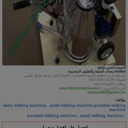
السيدة نانسي تشانغ
Hailian معدات التعبئة والتغليف المحدودة
نانزوانج قرية، منطقة التنمية الاقتصادية، Yangshe تون، مدينة تشانغ، الصين
الغوغاء: 86-133 0156 9240
سكايب: nancy.zhang62
البريد الإلكتروني:
sales2@dairymachinery.cc
nancyzxd68@gmail.com
بطاقة:
dairy milking machine, small milking machine,portable milking
machine
portable milking machine
small milking machine
,
,
احصل على افضل سعر ل