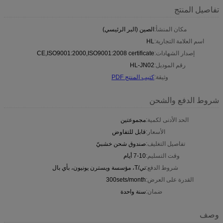
تفاصيل المنتج
مكان المنشأ:
الصين (البر الرئيسي)
اسم العلامة التجارية:
HL
إصدار الشهادات:
CE,ISO9001:2000,ISO9001:2008 certificate
رقم الموديل:
HL-JN02
وثيقة:
كتيب المنتج PDF
شروط الدفع والشحن
الحد الأدنى لكمية:
مجموعتين
الأسعار:
قابل للتفاوض
تفاصيل التغليف:
صندوق شحن خشبيّ
وقت التسليم:
7-10 أيام
شروط الدفع:
تي/T، مؤسسة ويسترن يونيون، بأي بال
القدرة على العرض:
300sets/month
ضمان:
سنة واحدة
وصف