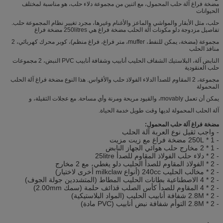
مضخة فراغ آلة حلب المحمول، مع اثنين من مجموعة دلاء حلب، هو مناسبة لمختلف
الحيوانات
حلب، مثل الأبقار والمواشي والماعز والأغنام وغيرها، مجرد تغيير نظام المجموعة حلب.
تفاصيل مزدوجة دلو مكونات آلة الحلب مضخة فراغ هي 250litres مضخة فراغ
مجموعة (مضخة، يمكن للنفط، muffer، متر فراغ، فراغ منظم)، كوبر محرك كهربائي، 2
منافذ الحلب
النابض آلة، البلاستيك الشفاف الحليب أنابيب وشفافة أنابيب PVC النبض، 2 مجموعات
حلب العنقودية
مجموعة، 2 المقاوم للصدأ الدلاء الفولاذ حلب والأقواس.
هذا النوع مضخة فراغ آلة الحلب
المحمولة
يمكن أن تعمل movably، والقيود مريحة ومرنة وأي مساحة.
مع عجلات الثقيلة، و
آلة الحلب المحمولة لديها وقت طويل خدمة الحياة.
مضخة فراغ آلة حلب المحمول:
- واجب ثقيل نوع العربة آلة الحلب
- 1 * 250L مضخة فراغ مع زيت مزيت
- 1 * 2 مخارج حلب هوائي الجهاز النابض
- 2 * دلاء حلب الفولاذ المقاوم للصدأ 25litre
- 2 * الفولاذ المقاوم للصدأ الحليب دلو يغطي، مع 2 مخارج
- 2 * مخالب الحليب 240cc (أنواع milkclaw أخرى لاختيار)
- 2 * 4 الاصطناعية بطانات الحليب المطاط (المتشددين جولة الجوف)
- 2 * 4 المقاوم للصدأ كأس الصلب قذائف حلمة (سمك 2.00mm)
- 2 * 2.8M شفافة أنابيب الحليب (المواد البلاستيكية)
- 2 * 2.8M التوأم شفافة نبض أنابيب (PVC مادة)