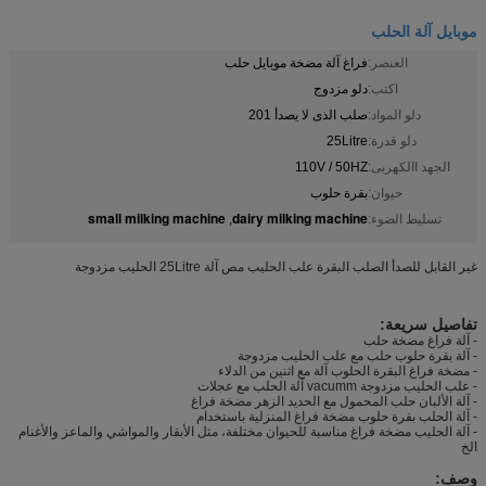
موبايل آلة الحلب
العنصر:
فراغ آلة مضخة موبايل حلب
اكتب:
دلو مزدوج
دلو المواد:
صلب الذى لا يصدأ 201
دلو قدرة:
25Litre
الجهد االكهربى:
110V / 50HZ
حيوان:
بقرة حلوب
small milking machine
dairy milking machine
تسليط الضوء:
,
غير القابل للصدأ الصلب البقرة علب الحليب مص آلة 25Litre الحليب مزدوجة
تفاصيل سريعة:
- آلة فراغ مضخة حلب
- آلة بقرة حلوب حلب مع علب الحليب مزدوجة
- مضخة فراغ البقرة الحلوب آلة مع اثنين من الدلاء
- علب الحليب مزدوجة vacumm آلة الحلب مع عجلات
- آلة الألبان حلب المحمول مع الحديد الزهر مضخة فراغ
- آلة الحلب بقرة حلوب مضخة فراغ المنزلية باستخدام
- آلة الحليب مضخة فراغ مناسبة للحيوان مختلفة، مثل الأبقار والمواشي والماعز والأغنام
الخ
وصف: