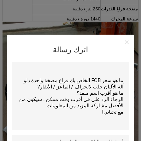
مضخة فراغ القدرات
250 لتر / دقيقة
سرعة المحرك
1440 دورة / دقيقة
دلو الكمية
2pieces (25L)
شهادة
CE، ISO، FDA، SGS
اترك رسالة