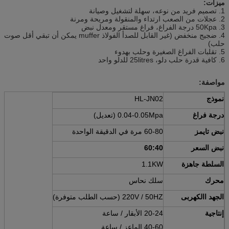
ميزات:
1. تصميم فريد من نوعه، سهلة لتشغيل وصيانة
2. عجلات من الصعب ارتداء والمنقولة ومريحة ومرنة
3. 50Kpa درجة الفراغ، فراغ مستقر ومعدل نبض
4. ضجيج منخفض (غير القابل للصدأ الفولاذ muffer يمكن أن تبقي أقل صوت
حلب)
5. تقلبات الفراغ الصغيرة وحلب بهدوء
6. كافية قدرة حلب دلو، 25litres للدلو واحد
مواصفة:
نموذج
HL-JN02
درجة فراغ
0.04-0.05Mpa (تعديل)
نبض تايمز
60-80 مرة في الدقيقة الواحدة
نبض السعر
60:40
السلطة جاهزة
1.1KW
محرك
سلك نحاس
الجهد االكهربى
220V / 50HZ (حسب الطلب متوفرة)
إنتاجية
20-24 الأبقار / ساعة
40-60 الماعز / ساعة