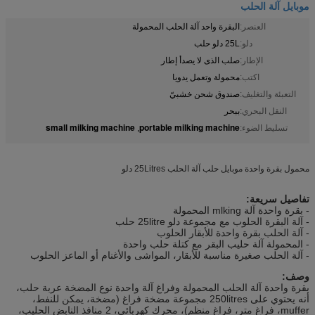
موبايل آلة الحلب
العنصر:
البقرة واحد آلة الحلب المحمولة
دلو:
25L دلو حلب
الإطار:
صلب الذى لا يصدأ إطار
اكتب:
محمولة وتعمل يدويا
التعبئة والتغليف:
صندوق شحن خشبيّ
النقل البحري:
ببحر
small milking machine
portable milking machine
تسليط الضوء:
,
محمول بقرة واحدة موبايل حلب آلة الحلب 25Litres دلو
تفاصيل سريعة:
- بقرة واحدة آلة mlking المحمولة
- آلة البقرة الحلوب مع مجموعة دلو 25litre حلب
- آلة الحلب بقرة واحدة للأبقار الحلوب
- المحمولة آلة حليب البقر مع كتلة حلب واحدة
- آلة الحلب صغيرة مناسبة للأبقار، المواشى والأغنام أو الماعز الحلوب
وصف:
بقرة واحدة آلة الحلب المحمولة وفراغ آلة واحدة نوع المضخة عربة حلب،
أنه يحتوي على 250litres مجموعة مضخة فراغ (مضخة، يمكن للنفط،
muffer، فراغ متر، فراغ منظم)، محرك كهربائي، 2 منافذ النابض الحليب،