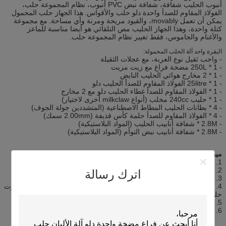
أنبوب الحليب شفافة، شفافة نبض PVC أنبوب، نظام المجموعة حلب،
الفولاذ المقاوم للصدأ واحدة دلو حلب والأقواس.
هذا الجهاز حلب المحمول
يمكن أن تعمل movably، والقيود مريحة ومرنة وأي مساحة.
مع مجموعة
كتلة واحدة، وهذا الجهاز الحليب مص التلقائي هو أيضا مناسبة للماعز
والأغنام والجاموس، فقط تغيير نظام المجموعة حلب.
البقرة واحد آلة الحلب المحمولة:
- واجب ثقيل نوع العربة، مع عجلات الثقيلة
- 1 * 250L مضخة فراغ مع زيت مزيت
- 1 * 2 مخارج هوائي الحليب النابض
- 1 * 25litre الفولاذ المقاوم للصدأ الحليب دلو
- 1 * الفولاذ المقاوم للصدأ غطاء الحليب دلو مع 2 مخارج
- 1 * حليب 240cc مخلب (أنواع milkclaw أخرى لاختيار)
- 4 * بطانات الحليب المطاط الاصطناعية (المتشددين جولة الجوف)
- 4 * الفولاذ المقاوم للصدأ حلمة كأس قذيفة (2.00mm سمك)
- 2.8M * شفافة أنابيب الحليب (المواد البلاستيكية)
- 2.8M * شفافة أنابيب نبض التوأم (المواد البلاستيكية)
ميزات:
1. تصميم فريد من نوعه، سهلة لتشغيل وصيانة
2. عجلات من الصعب ارتداء والمنقولة ومريحة ومرنة
اترك رسالة
3. 50Kpa درجة الفراغ، فراغ مستقر ومعدل نبض
4. ضجيج منخفض (غير القابل للصدأ الفولاذ muffer يمكن أن تبقي أقل صوت
حلب)
5. تقلبات الفراغ الصغيرة وحلب بهدوء
6. كافية قدرة حلب دلو، 25litres للدلو واحد