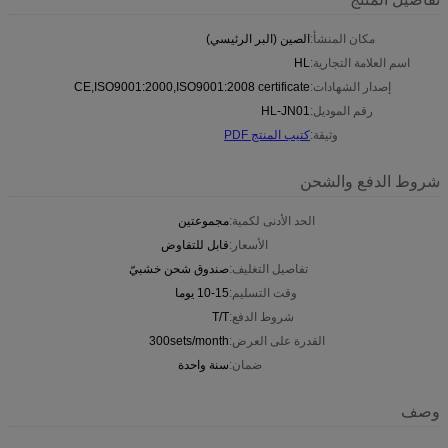
مكان المنشأ:
الصين (البر الرئيسي)
اسم العلامة التجارية:
HL
إصدار الشهادات:
CE,ISO9001:2000,ISO9001:2008 certificate
رقم الموديل:
HL-JN01
وثيقة:
كتيب المنتج PDF
شروط الدفع والشحن
الحد الأدنى لكمية:
مجموعتين
الأسعار:
قابل للتفاوض
تفاصيل التغليف:
صندوق شحن خشبيّ
وقت التسليم:
10-15 يوما
شروط الدفع:
T/T
القدرة على العرض:
300sets/month
ضمان:
سنة واحدة
وصف