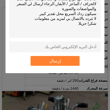
مواصفة:
نموذج
HL-JN01
درجة فراغ
0.04-0.05Mpa (تعديل)
نبض تايمز
60-80 مرة في الدقيقة الواحدة
نبض السعر
60:40
السلطة جاهزة
750W
محرك
سلك نحاس
الجهد االكهربى
220V / 50HZ (حسب الطلب متوفرة)
إرسال
إنتاجية
10-12 الأبقار / ساعة
20-30 الماعز / ساعة
مضخة فراغ القدرات
250 لتر / دقيقة
سرعة المحرك
1440 دورة / دقيقة
دلو الكمية
1PIECE (25L)
شهادة
CE، ISO، FDA، SGS