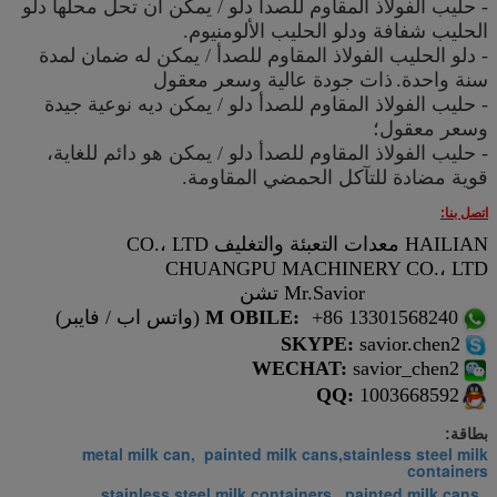
-
حليب
الفولاذ المقاوم للصدأ
دلو / يمكن
أن تحل محلها دلو
الحليب شفافة ودلو الحليب الألومنيوم.
-
دلو الحليب
الفولاذ المقاوم للصدأ
/ يمكن
له ضمان لمدة
سنة واحدة.
ذات جودة عالية وسعر معقول
-
حليب
الفولاذ المقاوم للصدأ
دلو / يمكن
ديه نوعية جيدة
وسعر معقول؛
-
حليب
الفولاذ المقاوم للصدأ
دلو / يمكن
هو دائم للغاية،
قوية مضادة للتآكل الحمضي المقاومة.
اتصل بنا:
HAILIAN معدات التعبئة والتغليف CO.، LTD
CHUANGPU MACHINERY CO.، LTD
Mr.Savior تشن
+86 13301568240 (واتس اب / فايبر)
OBILE:
M
SKYPE:
savior.chen2
WECHAT:
savior_chen2
QQ:
1003668592
بطاقة:
metal milk can, painted milk cans,stainless steel milk
containers
stainless steel milk containers
painted milk cans
,
,