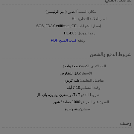
مكان المنشأ:
الصين (البر الرئيسي)
اسم العلامة التجارية:
HL
إصدار الشهادات:
SGS, FDA Certificate, CE
رقم الموديل:
HL-B05
وثيقة:
كتيب المنتج PDF
شروط الدفع والشحن
الحد الأدنى لكمية:
قطعة واحدة
الأسعار:
قابل للتفاوض
تفاصيل التغليف:
علبة كرتون
وقت التسليم:
7-10 أيام
شروط الدفع:
T / T، ويسترن يونيون، باي بال
القدرة على العرض:
1000 قطعة / شهر
ضمان:
سنة واحدة
وصف