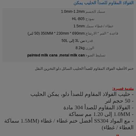
الفولاذ المقاوم للصدأ الحليب يمكن
سمك الجسم:
1.0mm-1.2mm
نموذج:
HL-B05
غطاء / غطاء سمك:
1.5mm
قاعدة * الفم * الارتفاع:
350MM * 230mm * 690mm (50 لتر)
قدرة:
من 3L إلى 50L
الوزن:
8.2kg
painted milk cans
metal milk can
تسليط الضوء:
,
ختم الأغطية الفولاذ المقاوم للصدأ الحليب السائل دلو التخزين النقل
مقدمة قصيرة:
- حليب الفولاذ المقاوم للصدأ دلو، يمكن الحليب
- 50 حجم لتر
- الفولاذ المقاوم للصدأ 304 مادة
- 1.0MM إلى 1.20 مم سماكة
- مع المواد SS304 أفضل ختم غطاء / غطاء (1.5MM سماكة
الغطاء / غطاء)