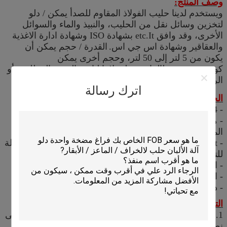
وصف المنتج:
ويستخدم لدينا حليب الفولاذ المقاوم للصدأ يمكن / دلو
لتخزين وسائل نقل من الحليب، والنبيذ والماء والسوائل
الأخرى، وقد وافق etc.It بشهادة ISO وشهادة ادارة الاغذية
والعقاقير وشهادة اس جي اس.
القدرة / حجم يمكن أن
يكون من 5 لتر إلى 50 لتر، وحجم أخرى يمكن
كوستوميريزيد طالما نقدم لعملائنا لنا مع الحجم المطلوب أو
الرسم.
اترك رسالة
الخصائص الرئيسية:
- SS304 الحليب دلو / يمكن،
- مع مقبض وارتفاع ختم سمك 1.5MM غطاء من الفولاذ
المقاوم للصدأ.
- Bukect يمكن الجسم سمك: 1.20mm (يمكن أن تكون قابلة
للتخصيص)؛
- المواد الغذائية الصف، والصحة، وسهلة التنظيف.
- البولندية في الداخل والخارج، ومظهر جذاب.
- دائم وقوي لتخزين ونقل الألبان والسوائل الأخرى.
التطبيقات:
1. الفولاذ المقاوم للصدأ الحليب دلو / يمكن أن يستخدم على
نطاق واسع لتخزين المياه والحليب والسوائل الأخرى.