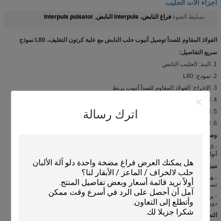
أجزاء آلات الحليب
فراغ النابض، interpuls النابض
interpuls pulsator
تسليط الضوء:
,
الفولاذ المقاوم للصدأ توصيل أنبوب حلب النابض مع علبة كرتون التغليف، L80 نموذج
سريع التفاصيل:
1. البند: الحليب النابض
2. نموذج: L80
3. الإخراج: الفولاذ المقاوم للصدأ أنبوب يربط
4. التعبئة والتغليف: علبة كرتون
اترك رسالة
5. الخروج: 2 مخارج أو 4 مخارج
6. النوع: هوائي
وصف:
- الحليب النابض هي حلب أنظمة وآلة الحلب جزء مهم جدا، والتي يمكن تقسيمها إلى 2
أنواع، تعمل بالهواء المضغوط الحليب النابض والالكترونية الحليب النابض.
ميزات:
- هوائي الحليب النابض هو الاقتصادي وأرخص من النابض الحليب الكهربائي، لأنها لا
تستخدم الكهرباء، فهي تستخدم في الغالب في المناطق النائية.
- مع التشغيل الآلي، وسرعة النبض ونسبة يمكن تعديلها لتحقيق التحفيز في بداية ونهاية
دورة حلب.
التطبيقات: