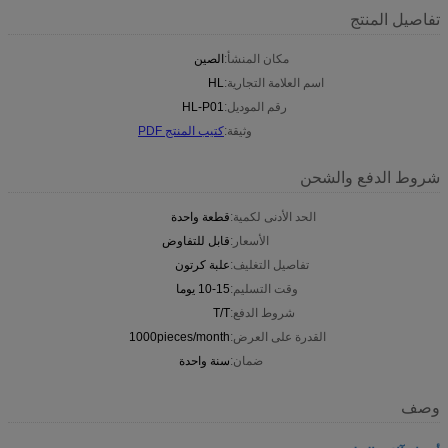
تفاصيل المنتج
مكان المنشأ:
الصين
اسم العلامة التجارية:
HL
رقم الموديل:
HL-P01
وثيقة:
كتيب المنتج PDF
شروط الدفع والشحن
الحد الأدنى لكمية:
قطعة واحدة
الأسعار:
قابل للتفاوض
تفاصيل التغليف:
علبة كرتون
وقت التسليم:
10-15 يوما
شروط الدفع:
T/T
القدرة على العرض:
1000pieces/month
ضمان:
سنة واحدة
وصف