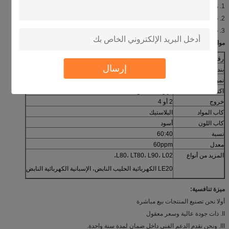
1. ملحق الأكثر أهمية بالنسبة للنظام الحلب.
2. جزء ضروري لآلة الحلب.
3. جزءا لا غنى عنه في حلب صالون.
مواصفات:
رقم الموديل
HL-P01
إرسال
بند
L80 الحليب النابض
نموذج
L80
اكتب
الهوائية النابض
خروج
2 أو 4
كاب المواد
البلاستيك
كاب اللون
أسود
نسبة
60:40
معدل
60ppm
المزيد من أنواع
L80، LT80، L90، L02،
LE20 الكهربائية الحليب النابض، الإسبانية الكهربائية النابض
ميزة تنافسية:
أولا نحن تصنيع المنتجات بيع مباشرة
II. ذات جودة عالية وسعر معقول
III. ونحن نقدم الدعم الفني داخل ضمان لمدة سنة واحدة.