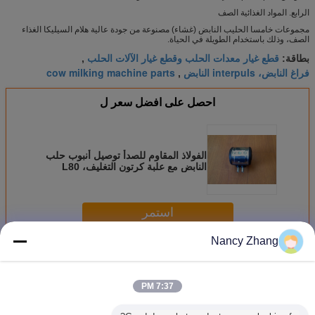
الرابع. المواد الغذائية الصف
مجموعات خامسا الحليب النابض (غشاء) مصنوعة من جودة عالية هلام السيليكا الغذاء
الصف، وذلك باستخدام الطويلة في الحياة.
قطع غيار معدات الحلب وقطع غيار الآلات الحلب
بطاقة:
,
فراغ النابض، interpuls النابض
cow milking machine parts
,
احصل على افضل سعر ل
الفولاذ المقاوم للصدأ توصيل أنبوب حلب
النابض مع علبة كرتون التغليف، L80
نموذج
استمر
Nancy Zhang
أجزاء آلات الحليب
أكثر
7:37 PM