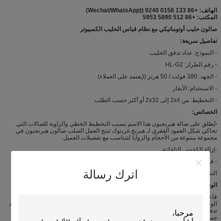
الهاتف: +86 133 0156 9240 ((Wechat/WhatsApp)
المكتب: +86 512 5890 5953
صالون حليب أوتوماتيكي مع نظام قياس الحليب الكمبيوتر
تفاصيل سريعة:
- النموذج: عداد تدفق الحليب
- رقم الطراز: HL-G2
- الجهد: 380 فولت / 50 هرتز ((يعتمد على العملاء)
- الاستخدام: الأبقار
- التخطيط: من 2x4 إلى 2x32 أو أكثر حسب الطلب
الخصائص:
-
يُطلق على صالة هيرنجبون هذا الاسم بسبب التخطيط الخطي والزاوية للصالات التي
تحاكي شكل العمود الفقري لـ هيرنج.غرينوك تنتج العمل الصلب صالون هيرنجبون في
مجموعة متنوعة من الأحجام والزوايا لتتناسب مع تفضيلات العميل.
-إزالة الكؤوس التلقائية
- قياس النوع المتفرق التلقائي ومقياس تدفق الحليب
اترك رسالة
التدليك الإلكتروني الآلي
الوصف:
قاعة الحلبة هي نظام يمكن استخدامه لحلب الأبقار / الماعز بكميات كبيرة في نفس
الوقت. يمكن تصميم التخطيط من 2 × 4 إلى 2 × 32 أو أكثر حسب طلب العميل.مع عداد
تدفق الحليب ونظام ACR، هذا النوع من صالونات الحليب يستخدم على نطاق واسع في
جميع أنحاء العالم. أيضا مع معايرة دقيقة والقياس النسبي، هذا صالون الحليب الموازي