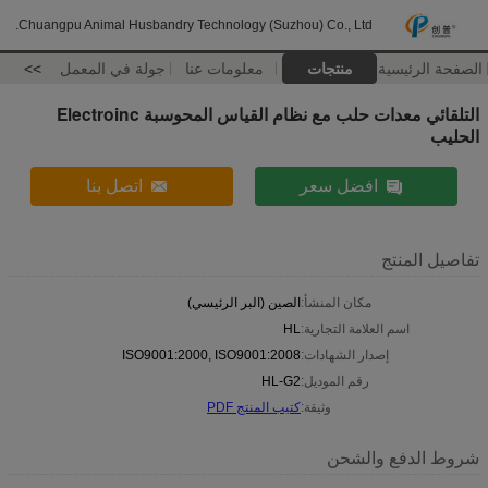
Chuangpu Animal Husbandry Technology (Suzhou) Co., Ltd.
الصفحة الرئيسية
منتجات
معلومات عنا
جولة في المعمل
>>
التلقائي معدات حلب مع نظام القياس المحوسبة Electroinc
الحليب
افضل سعر
اتصل بنا
تفاصيل المنتج
مكان المنشأ:
الصين (البر الرئيسي)
اسم العلامة التجارية:
HL
إصدار الشهادات:
ISO9001:2000, ISO9001:2008
رقم الموديل:
HL-G2
وثيقة:
كتيب المنتج PDF
شروط الدفع والشحن