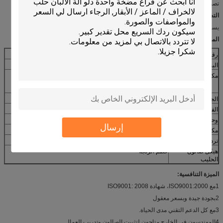
تصبح أكثر شعبية.
التطبيقات:
يستخدم هذا النظام لقطب العديد من الأبقار في وقت واحد.
المواصفات:
رقم الطراز
HL-G2
البند
معداد تدفق الحليب نظام صالون حلب العظام
مكون
إطار الحظيرة، نظام التنظيف، نظام التحكم الإلكتروني، نظام
مضخة الفراغ، نظام استقبال الحليب، نظام التحكم في الحلبة
الجهد
380 فولت / 50 هرتز ((ثلاث مراحل)
القوة
4 كيلوواط
وحدة الحلب
على مكان الحليب
إرسال
مكان الحليب
عند الطلب
تردد النبضات
60(40) (قابلة للتعديل) للبقرة
هيكل صالون
عظم الرنجة
الحليب
الميزة التنافسية:
1مع ISO9001:2000، شهادة ISO9001: 2008
2بجودة جيدة وبسعر معقول
3مع كل الدعم التقني مدى الحياة.
4المهندسون في الخارج متاحون لتثبيت الصالون وتدريب العمال