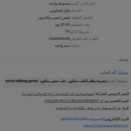
الحد الأدنى لكمية:
مجموعة واحدة
الأسعار:
قابل للتفاوض
تفاصيل التغليف:
قفص خشبي والكرتون
وقت التسليم:
30-40 يوم
شروط الدفع:
T/T
القدرة على العرض:
10sets/month
ضمان:
سنة واحدة
وصف
موبايل آلة الحلب
متعرجة نظام الحلب صالون، حلب صغير صالون
small milking parlor
تسليط الضوء:
,
المقر الرئيسي للشركة
(تشوانغبو) شركة (تكنولوجيا زواج الحيوانات (سوزو)
قسم التصدير:
شركة HAILIAN PACKGING EQUIPMENT
فرع:
شركة سيشان جين هيفن للتكنولوجيا الحيوانية
البريد الإلكتروني:
(نانسيزكسد68@gmail.com)
sales2@dairymachinery.cc