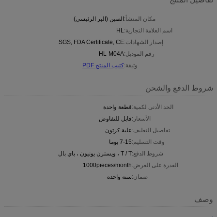
مكان المنشأ:
الصين (البر الرئيسي)
اسم العلامة التجارية:
HL
إصدار الشهادات:
SGS, FDA Certificate, CE
رقم الموديل:
HL-M04A
وثيقة:
كتيب المنتج PDF
شروط الدفع والشحن
الحد الأدنى لكمية:
قطعة واحدة
الأسعار:
قابل للتفاوض
تفاصيل التغليف:
علبة كرتون
وقت التسليم:
7-15 يوما
شروط الدفع:
T / T ، ويسترن يونيون ، باي بال
القدرة على العرض:
1000pieces/month
ضمان:
سنة واحدة
وصف