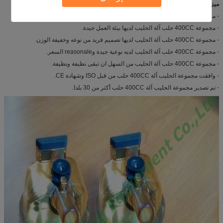
ميزة تنافسية:
- مجموعة الحليب آلة 400CC حلب لديها ضمان لمدة سنة واحدة.
- مجموعة 400CC حلب آلة الحليب لديها بيئة العمل جيدة.
- مجموعة 400CC حلب آلة الحليب لديها تصميم فريد من نوعه وخفيفة الوزن.
- مجموعة 400CC حلب آلة الحليب لديه نوعية جيدة وreasonale السعر.
- مجموعة 400CC حلب آلة الحليب من السهل ان تبقى نظيفة ونظيفة.
- وافقت مجموعة الحليب آلة 400CC حلب من قبل ISO وشهادة CE.
- تم تصدير مجموعة الحليب آلة 400CC حلب أكثر من 30 بلدا.