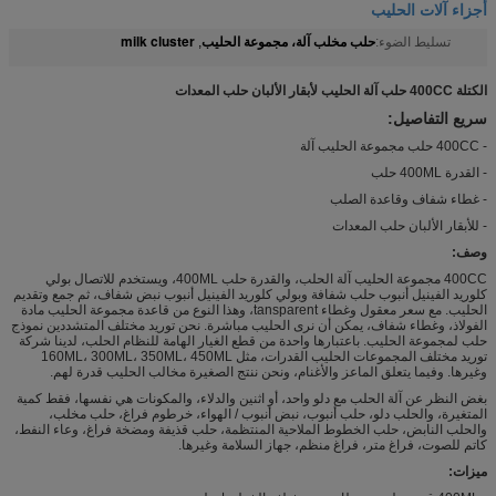
أجزاء آلات الحليب
حلب مخلب آلة، مجموعة الحليب
milk cluster
تسليط الضوء:
,
الكتلة 400CC حلب آلة الحليب لأبقار الألبان حلب المعدات
سريع التفاصيل:
- 400CC حلب مجموعة الحليب آلة
- القدرة 400ML حلب
- غطاء شفاف وقاعدة الصلب
- للأبقار الألبان حلب المعدات
وصف:
400CC مجموعة الحليب آلة الحلب، والقدرة حلب 400ML، ويستخدم للاتصال بولي
كلوريد الفينيل أنبوب حلب شفافة وبولي كلوريد الفينيل أنبوب نبض شفاف، ثم جمع وتقديم
الحليب. مع سعر معقول وغطاء tansparent، وهذا النوع من قاعدة مجموعة الحليب مادة
الفولاذ، وغطاء شفاف، يمكن أن نرى الحليب مباشرة. نحن توريد مختلف المتشددين نموذج
حلب لمجموعة الحليب. باعتبارها واحدة من قطع الغيار الهامة للنظام الحلب، لدينا شركة
توريد مختلف المجموعات الحليب القدرات، مثل 160ML، 300ML، 350ML، 450ML
وغيرها. وفيما يتعلق الماعز والأغنام، ونحن ننتج الصغيرة مخالب الحليب قدرة لهم.
بغض النظر عن آلة الحلب مع دلو واحد، أو اثنين والدلاء، والمكونات هي نفسها، فقط كمية
المتغيرة، والحلب دلو، حلب أنبوب، نبض أنبوب / الهواء، خرطوم فراغ، حلب مخلب،
والحلب النابض، حلب الخطوط الملاحية المنتظمة، حلب قذيفة ومضخة فراغ، وعاء النفط،
كاتم للصوت، فراغ متر، فراغ منظم، جهاز السلامة وغيرها.
ميزات: