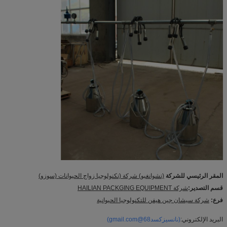
المقر الرئيسي للشركة
(تشوانغبو) شركة (تكنولوجيا زواج الحيوانات (سوزو)
قسم التصدير:
شركة HAILIAN PACKGING EQUIPMENT
فرع:
شركة سيشان جين هيفن للتكنولوجيا الحيوانية
البريد الإلكتروني:
(نانسيزكسد68@gmail.com)