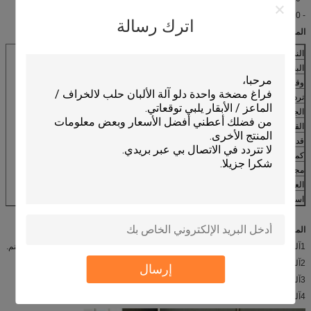
- HL-JN10 دلو دلو آلة تتناسب مع تجار التجزئة من مختلف البلدان ؛
اترك رسالة
المواصفات:
النموذج
HL-JN10
البند
آلة حليب الدلو
وقت الحليب
5-6 دقائق لكل بقرة
تردد النبضات
60-80 مرة في الدقيقة
الجهد
380 فولت / 50-60 هرتز
القوة
2.2 كيلوواط
قدرة المضخة
550 لتر
كميات الدلو
3 أجزاء ((25 لتر)
مجموعة كلاستير الحليب
3 مجموعات
العامل
1
استخدام
مزارع الأبقار
المزايا التنافسية:
1آلة حلب الدلو بالدلو هي واحدة من أجهزة الحلب المحمولة، مناسبة للبقر والماعز والغنم.
2آلة حليب الدلو سهلة التحرك والعمل.
إرسال
3آلة حلب الدلو يمكن أن تخصيص الجهد لتلبية متطلبات العملاء المختلفة.
4آلة حلب دلو بالوعاء لديها ضمان لمدة سنة واحدة ودعم فني طوال الحياة.