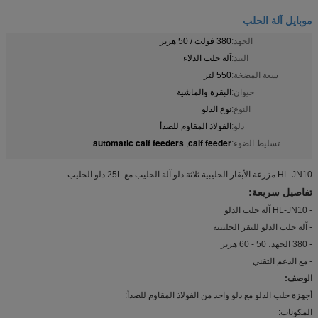
موبايل آلة الحلب
الجهد:
380 فولت / 50 هرتز
البند:
آلة حلب الدلاء
سعة المضخة:
550 لتر
حيوان:
البقرة والماشية
النوع:
نوع الدلو
دلو:
الفولاذ المقاوم للصدأ
automatic calf feeders
calf feeder
تسليط الضوء:
,
HL-JN10 مزرعة الأبقار الحليبية ثلاثة دلو آلة الحليب مع 25L دلو الحليب
تفاصيل سريعة:
- HL-JN10 آلة حلب الدلو
- آلة حلب الدلو للبقر الحليبية
- 380 الجهد، 50 - 60 هرتز
- مع الدعم التقني
الوصف:
أجهزة حلب الدلو مع دلو واحد من الفولاذ المقاوم للصدأ:
المكونات: