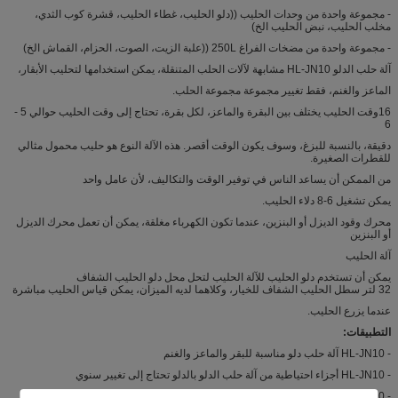
- مجموعة واحدة من وحدات الحليب ((دلو الحليب، غطاء الحليب، قشرة كوب الثدي،
مخلب الحليب، نبض الحليب الخ)
- مجموعة واحدة من مضخات الفراغ 250L ((علبة الزيت، الصوت، الحزام، القماش الخ)
آلة حلب الدلو HL-JN10 مشابهة لآلات الحلب المتنقلة، يمكن استخدامها لتحليب الأبقار،
الماعز والغنم، فقط تغيير مجموعة مجموعة الحلب.
16وقت الحليب يختلف بين البقرة والماعز، لكل بقرة، تحتاج إلى وقت الحليب حوالي 5 -
6
دقيقة، بالنسبة للبزغ، وسوف يكون الوقت أقصر. هذه الآلة النوع هو حليب محمول مثالي
للقطرات الصغيرة.
من الممكن أن يساعد الناس في توفير الوقت والتكاليف، لأن عامل واحد
يمكن تشغيل 6-8 دلاء الحليب.
محرك وقود الديزل أو البنزين، عندما تكون الكهرباء مغلقة، يمكن أن تعمل محرك الديزل
أو البنزين
آلة الحليب
يمكن أن تستخدم دلو الحليب للآلة الحليب لتحل محل دلو الحليب الشفاف
32 لتر سطل الحليب الشفاف للخيار، وكلاهما لديه الميزان، يمكن قياس الحليب مباشرة
عندما يزرع الحليب.
التطبيقات:
- HL-JN10 آلة حلب دلو مناسبة للبقر والماعز والغنم
- HL-JN10 أجزاء احتياطية من آلة حلب الدلو بالدلو تحتاج إلى تغيير سنوي
- HL-JN10 آلة حلب الدلو بالدلو مناسبة لمزارع الألبان والأسر