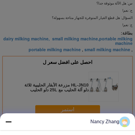
س: هل الآلة موثوقة جدا؟
ج: نعم!
السؤال: هل قطع الغيار المتوفرة للجهاز متاحة بسهولة؟
ج: نعم!
بطاقة:
dairy milking machine, small milking machine,portable milking
machine
portable milking machine
small milking machine
,
,
احصل على افضل سعر ل
HL-JN10 مزرعة الأبقار الحليبية ثلاثة
دلو آلة الحليب مع 25L دلو الحليب
استمر
Nancy Zhang
موبايل آلة الحلب
أكثر