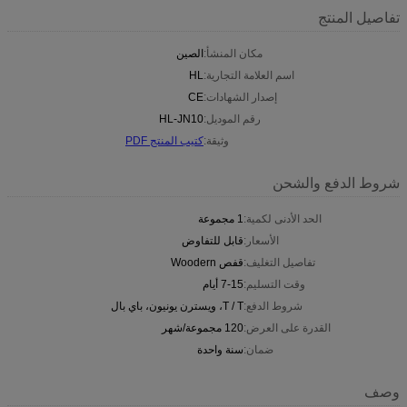
تفاصيل المنتج
مكان المنشأ:
الصين
اسم العلامة التجارية:
HL
إصدار الشهادات:
CE
رقم الموديل:
HL-JN10
وثيقة:
كتيب المنتج PDF
شروط الدفع والشحن
الحد الأدنى لكمية:
1 مجموعة
الأسعار:
قابل للتفاوض
تفاصيل التغليف:
قفص Woodern
وقت التسليم:
7-15 أيام
شروط الدفع:
T / T، ويسترن يونيون، باي بال
القدرة على العرض:
120 مجموعة/شهر
ضمان:
سنة واحدة
وصف