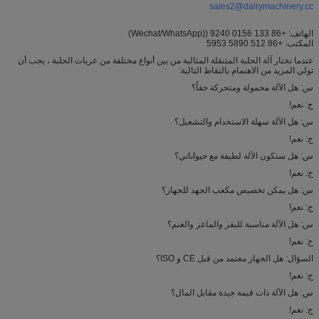
sales2@dairymachinery.cc
الهاتف: +86 133 0156 9240 ((Wechat/WhatsApp)
المكتب: +86 512 5890 5953
عندما تختار آلة الحلبة المتنقلة المثالية من بين أنواع مختلفة من عربات الحلبة ، يجب أن
تولي المزيد من الاهتمام بالنقاط التالية:
س: هل الآلة محمولة ومتحركة حقاً؟
ج: نعم!
س: هل الآلة سهلة الاستخدام والتشغيل؟
ج: نعم!
س: هل ستكون الآلة لطيفة مع حيواناتي؟
ج: نعم!
س: هل يمكن تخصيص مكعب الجهد للجهاز؟
ج: نعم!
س: هل الآلة مناسبة للبقر والماعز والغنم؟
ج: نعم!
السؤال: هل الجهاز معتمد من قبل CE و ISO؟
ج: نعم!
س: هل الآلة ذات قيمة جيدة مقابل المال؟
ج: نعم!