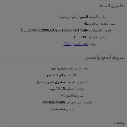
تفاصيل المنتج
مكان المنشأ:
الصين (البر الرئيسي)
اسم العلامة التجارية:
HL
إصدار الشهادات:
CE,ISO9001:2000,ISO9001:2008 certificate
رقم الموديل:
HL-JN01
وثيقة:
كتيب المنتج PDF
شروط الدفع والشحن
الحد الأدنى لكمية:
مجموعتين
الأسعار:
قابل للتفاوض
تفاصيل التغليف:
صندوق شحن خشبيّ
وقت التسليم:
10-15 يوما
شروط الدفع:
T/T
القدرة على العرض:
300sets/month
ضمان:
سنة واحدة
وصف