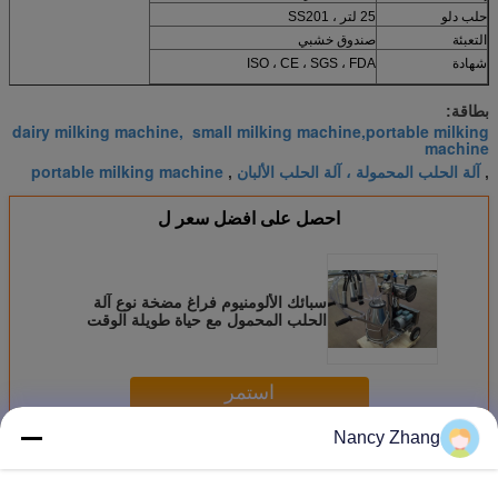
حلب دلو
25 لتر ، SS201
التعبئة
صندوق خشبي
شهادة
ISO ، CE ، SGS ، FDA
بطاقة:
dairy milking machine, small milking machine,portable milking
machine
آلة الحلب المحمولة ، آلة الحلب الألبان
portable milking machine
,
,
احصل على افضل سعر ل
سبائك الألومنيوم فراغ مضخة نوع آلة
الحلب المحمول مع حياة طويلة الوقت
استمر
Nancy Zhang
موبايل آلة الحلب
أكثر