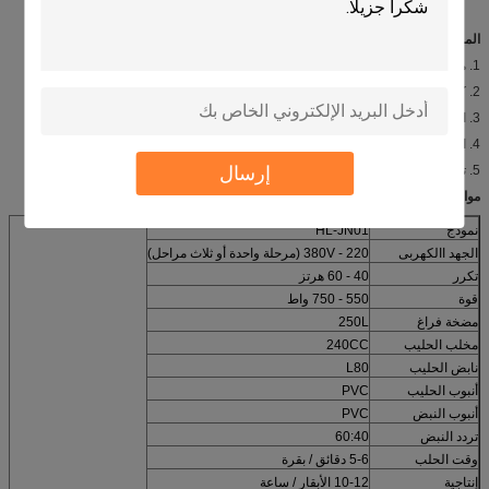
المميزات:
1. مع عجلة المحمول ، مرنة ومريحة للانتقال إلى الحليب.
2. كلا التشغيل والصيانة بسيطة.
3. الجهد والمحرك مختلفة لتلبية مختلف البلدان للاستخدام.
4. انخفاض مستوى الضجيج وارتفاع إنتاج الحليب.
إرسال
5. توفير العمالة وتحسين الاقتصادية.
مواصفات:
نموذج
HL-JN01
الجهد االكهربى
220 - 380V (مرحلة واحدة أو ثلاث مراحل)
تكرر
40 - 60 هرتز
قوة
550 - 750 واط
مضخة فراغ
250L
مخلب الحليب
240CC
نابض الحليب
L80
أنبوب الحليب
PVC
أنبوب النبض
PVC
تردد النبض
60:40
وقت الحلب
5-6 دقائق / بقرة
إنتاجية
10-12 الأبقار / ساعة