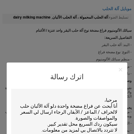
موبايل آلة الحلب
آلة الحلب المحمولة ، آلة الحلب الألبان
dairy milking machine
تسليط الضوء:
,
سبائك الألومنيوم فراغ مضخة نوع آلة حلب البقر واحد عنزة / الأغنام
التفاصيل السريعة:
- البند: آلة حلب البقر
- النوع: نوع مضخة فراغ
- منظم سبائك الألومنيوم
- مع شهادة ISO و CE
- دلو واحد من الفولاذ المقاوم للصدأ
اترك رسالة
وصف:
نقوم بتصنيع العديد من آلات الحلب لتلبية مختلف البلدان والمناطق ، وكلها مناسبة للبقرة
والماعز والأغنام. بالنسبة لآلات الحلب المحمولة لدينا ، هناك ثلاثة أنواع: المحركات
الكهربائية ، المحركات التي تعمل بالبنزين ، المحركات التي تعمل بالبنزين.
يحركها محرك كهربائي آلة
- مع نظام تفريغ الهواء ، دلو واحد (25 لترًا متريًا ، فولاذ مقاوم للصدأ) ، 1 × 4 أكواب حليب
وبطانة حلب وما إلى ذلك ، مصمم من أجل 10-12 بقرة في الساعة.
- المزيد من الدلاء المتاحة.
- يمكن استخدام الدلاء شفافة.