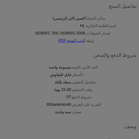
تفاصيل المنتج
مكان المنشأ:
الصين (البر الرئيسي)
اسم العلامة التجارية:
HL
إصدار الشهادات:
ISO9001: 200, ISO9001-2008
وثيقة:
كتيب المنتج PDF
شروط الدفع والشحن
الحد الأدنى لكمية:
مجموعة واحدة
الأسعار:
قابل للتفاوض
تفاصيل التغليف:
منصّة نقّالة
وقت التسليم:
15-30 يوما
شروط الدفع:
T/T
القدرة على العرض:
300sets/month
ضمان:
سنة واحدة
وصف