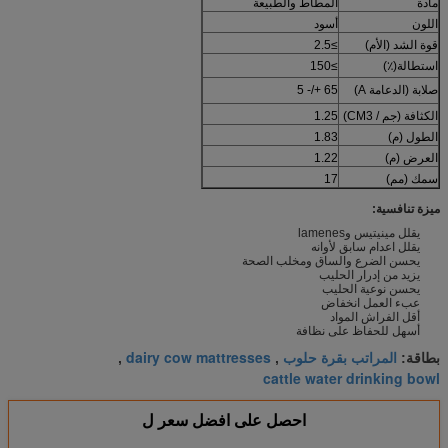
مادة
المطاط والطبيعة
اللون
أسود
قوة الشد (الأم)
≥2.5
استطالة(٪)
≥150
صلابة (الدعامة A)
65 +/- 5
الكثافة (جم / CM3)
1.25
الطول (م)
1.83
العرض (م)
1.22
سمك (مم)
17
ميزة تنافسية:
يقلل مينيتيس وlamenes
يقلل اعدام سابق لأوانه
يحسن الضرع والساق ومخلب الصحة
يزيد من إدرار الحليب
يحسن نوعية الحليب
عبء العمل انخفاض
أقل الفراش المواد
أسهل للحفاظ على نظافة
المراتب بقرة حلوب
dairy cow mattresses
بطاقة:
,
,
cattle water drinking bowl
احصل على افضل سعر ل