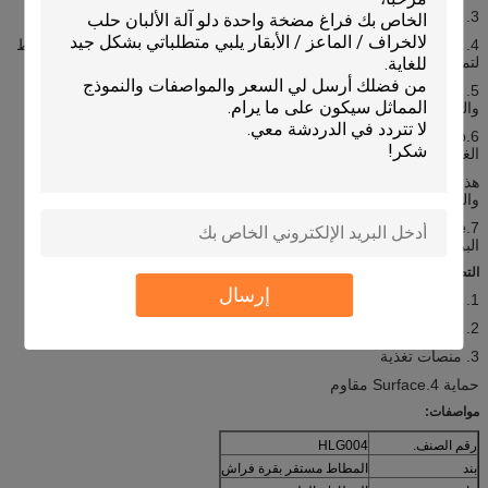
3. الحصير مطبخ تبقي مشغول مناطق المطبخ وإعداد الطعام آمنة.
4. استخدم لدينا الحصير المطبخ لمناطق معزولة أو البلاط المتداخل المطاط
لتمهيد مناطق أوسع.
5. الحصير مطبخ هي الحصير المطاط الكثيفة التي تنص على تخفيف التعب
والراحة، وتصريف مياه السليم.
6.Keep المناطق الخاصة بك المشي آمنة من الشحوم، والرطوبة، والمواد
الغذائية مع نخبة واسعة من الحصير المطبخ والمطاط ماتس
هذا حصيرة المطاط هي مكافحة التعب، ويستخدم أيضا في مطبخ الفندق،
والمنزل، وتمرير الطريق، ورشة عمل، وغيرها من الأماكن العامة.
7.We لتصديره إلى الولايات المتحدة الأمريكية، أستراليا، المملكة المتحدة،
البرازيل وبلدان أخرى الآن.
التطبيقات:
إرسال
1. ياردة الخيل والماشية والأقلام
2. الشاحنات الماشية
3. منصات تغذية
حماية 4.Surface مقاوم
مواصفات:
رقم الصنف.
HLG004
بند
المطاط مستقر بقرة فراش