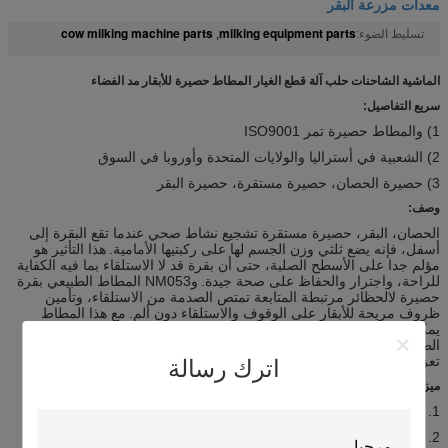
معدات مزرعة البقر
cow milking machine parts
milking equipment parts
تسليط الضوء:
,
الماشية الشاحنات حلب آلة قطع الغيار المطاط حصيرة للأبقار مد الفضاء
سريع التفاصيل:
1) والمطاط حصيرة تمر ISO9001
2) الشعبية في أستراليا والولايات المتحدة وأوروبا في السوق
3) حصيرة الحصان، حصيرة مستقرة، حصيرة البقر
وصف:
الحصان، البقر، حصيرة مستقرة تشجيع نشاط صحي عندما تقع البقرة إلى
أسفل، فإنه يضع ثلثي وزن الجسم لها على ركبتيها الأمامية.
هذا التأثير هو
مؤلم جدا على الأسطح الصلبة، حتى أن بقرة قد لا الاستلقاء بما فيه الكفاية
للراحة، واجترار والحفاظ على صحة جيدة.
وNM053 المطاط الطبيعي بقرة
حصيرة لالحظائر مرتبطة المتابعة تمتص الصدمة من الاستلقاء، وتأمين
ظروف مريحة للأبقار على الوقوف والاستلقاء دون ألم.
مع هذا المطاط
يمكن الأبقار حصيرة ترتفع بسهولة بعد يستريح في الراحة: صعود، وتناول
الطعام، والشراب ما يكفي لإنتاج كميات كبيرة من الحليب عالي الجودة.
تعزيز الإنتاجية
اترك رسالة
ميزات:
1. مكافحة زلة سطح النمط مسامية للحفاظ على أرضية جافة ونظيفة
2. سهلة التركيب
وسهلة
الصيانة