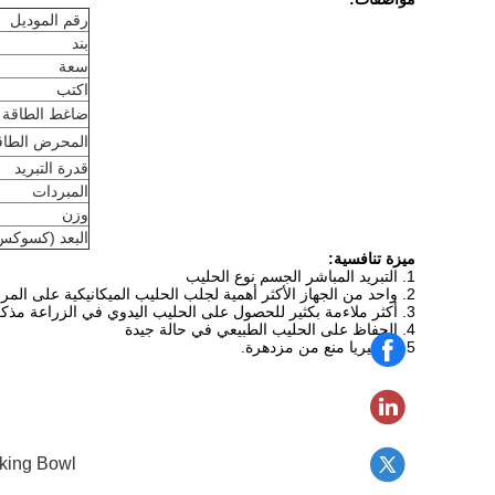
رقم الموديل
بند
سعة
اكتب
ضاغط الطاقة
المحرض الطاق
قدرة التبريد
المبردات
وزن
البعد (كسوكس) 
ميزة تنافسية:
1. التبريد المباشر الجسم نوع الحليب
2. واحد من الجهاز الأكثر أهمية لجلب الحليب الميكانيكية على المراعي
3. أكثر ملاءمة بكثير للحصول على الحليب اليدوي في الزراعة مذكرات
4. الحفاظ على الحليب الطبيعي في حالة جيدة
5. البكتيريا منع من مزدهرة.
nking Bowl