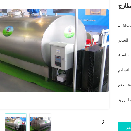
طازج
ـ MOQ:
السعر:
عر