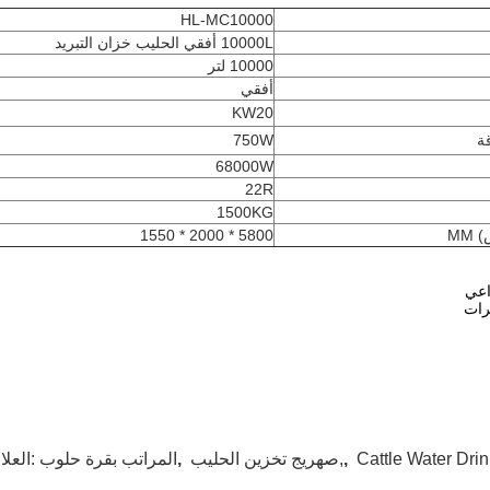
HL-MC10000
10000L أفقي الحليب خزان التبريد
10000 لتر
أفقي
KW20
ة
750W
68000W
22R
1500KG
MM
5800 * 2000 * 1550
Cattle Water Dri
,
صهريج تخزين الحليب,
,
المراتب بقرة حلوب
العلامات: