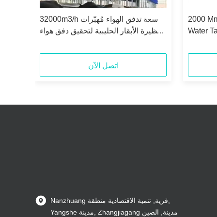
2000 Mm
32000m3/h سعة تدفق الهواء مُهبّرات
مروح
Water Ta
حظيرة الأبقار الحليبية لتحقيق دفق هواء
Water In
مثالي ومستوى ضجيج منخفض 69 DB
Filling
اتصل الآن
Nanzhuang قرية, تنمية الاقتصادية منطقة,
Yangshe مدينة, Zhangjiagang مدينة, الصين