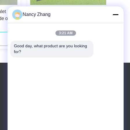
وسادة سرير بقرة مضادة للانزلاق
let
Nancy Zhang
للحيوانات الكبيرة للماشية: الحل الأمثل
e of
للراحة والحماية
er
3:21 AM
اتصل الآن
Good day, what product are you looking 
for?
الهاتف: 0086 13301569240