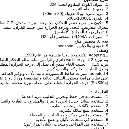
1. المواد: الفولاذ المقاوم للصدأ 304
2. مجهزة نظام التبريد
3. تبريد سترة، بو المعزولة (50-80mm)
4. القدرة: 500L-10000L
5. تتكون من مربع عنصر التحكم، مجموعة التبريد، مدخل، CIP تنظيف رئيس،
محرك التحريض، فتحة، ودرجة الحرارة متر، جسم الخزان، منفذ.
6. تعمل درجة الحرارة: 35-4 سل
7. المبردات: R404A (مستحسن) أو R22
قدم 8. مخصص متاح
9. عمودي والخيارين horizonal
وصف:
1.Adopting التكنولوجيا دوليا متقدمة من عام 1900.
يتم تبريد 2.it من wall.the دائري والرأسي تماما نظام التحكم التلقائي يجعل العملية برمتها من المراقبة المتاحة.
وجعل الحليب الخام كما والصف كريم.
(SUS304). درجة الحرارة الحفاظ على معدات تبريد محطة لتجميع الحليب في مرج وحدة متخصصة في حليب البقر الزراعة.
التطبيقات:
1. المستخدمة في حفظ وتخزين الحليب تبريد العذبة؛
2. تستخدم لسائل جديدة أخرى (البيرة، والمشروبات الغازية والنبيذ وغيرها) التبريد.
3. تستخدم للالثلاجة وتحتفظ نضارة.
4. تستخدم لمنع سلالة بكتيرية.
5. المستخدمة في مركز جمع الحليب أو المحطة؛
6. تستخدم في منتجات الألبان ومصنع للأغذية.
7. تستخدم في المراعي ومنتجات الألبان المزارعين؛
مواصفات: