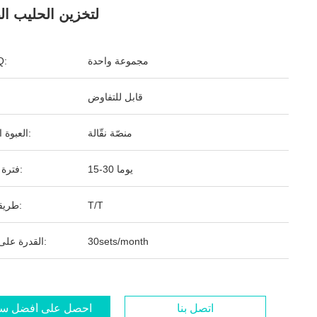
لتخزين الحليب ال
مجموعة واحدة
ال
قابل للتفاوض
منصّة نقّالة
العبوة القياسية:
15-30 يوما
فترة التسليم:
T/T
طريقة الدفع:
30sets/month
القدرة على التوريد:
اتصل بنا
احصل على أفضل س