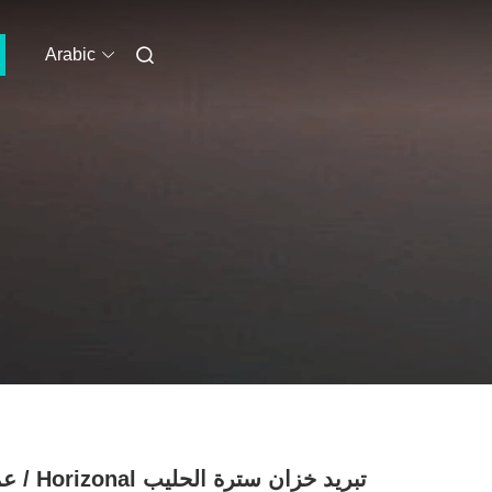
Arabic
عمودي / nal