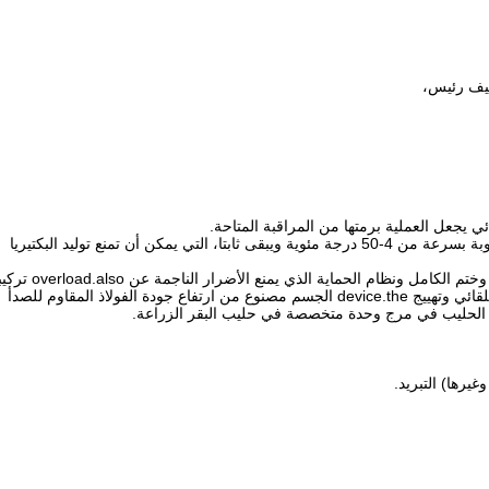
تبريد 3.THE الحليب الخام يمكن أن تصل إلى درجة الحرارة المطلوبة بسرعة من 4-50 درجة مئوية ويبقى ثابتا، التي يمكن أن تمنع توليد البكتيريا
4.adopted الميزات ضاغط المستوردة عالية الأداء، وتوفير الطاقة، وختم الكامل ونظام الحماية الذي يمنع 
على نظام مراقبة مستوى السائل العالية والمنخفضة ورذاذ دورة التلقائي وتهييج device.the الجسم مصنوع من ارتفاع جودة الفولاذ المقاوم للصدأ