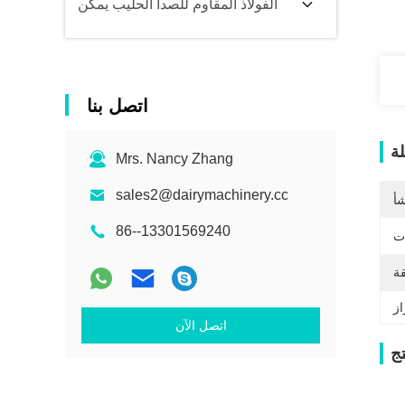
الفولاذ المقاوم للصدأ الحليب يمكن
اتصل بنا
ة
Mrs. Nancy Zhang
sales2@dairymachinery.cc
شأ
86--13301569240
ات
قة
اتصل الآن
ج