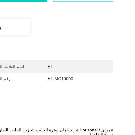
و
HL
اسم العلامة ال
HL-MC10000
رقم ال
عمودي / Horizonal تبريد خزان سترة الحليب لتخزين الحليب الطازج
سريع التفاصيل: