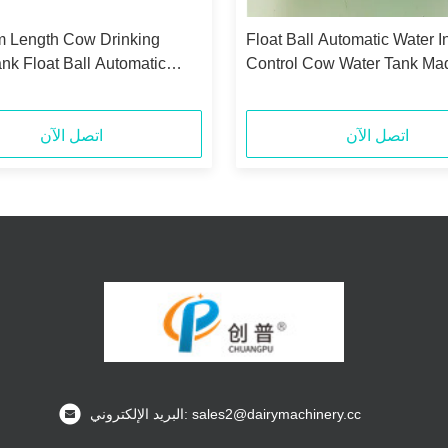
 Length Cow Drinking
Float Ball Automatic Water In
nk Float Ball Automatic
Control Cow Water Tank Mad
let Control for Easy Water
Stainless Steel for Easy Wat
Management
اتصل الآن
اتصل الآن
البريد الإلكتروني: sales2@dairymachinery.cc