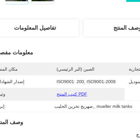
صف المنتج
تفاصيل المعلومات
معلومات مفصل
تجارية
الصين (البر الرئيسي)
مكان المن
موديل
ISO9001: 200, ISO9001-2008
إصدار الشهاد
كتيب المنتج PDF
وثي
mueller milk tanks
, 
صهريج تخزين الحليب,
إبراز:
وصف المنت