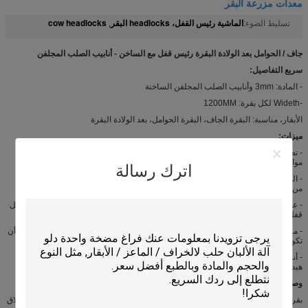
معدات مزرعة البقر
الماشية رئيس القفل، headlocks البقر
cow headlocks
تسليط الضوء:
,
جاف / الحوامل بعد الولادة البقرة رئيس قفل مع الساخن - أنابيب الصلب المجلفن
سريع التفاصيل:
- المادة: 3mm وأنابيب الصلب المجلفن الساخنة
-Wideth لكل بقرة: 1200MM
الأبقار، مناسبة: البقرة الجاف، البقرة الحوامل، بعد الولادة البقرة
ميزات:
- تصميم سهل البقر، يمكن أن يضمن الماشية تغذية الوقت. ووفقا للأبقار العمر، تصميم
مواصفات مختلفة من هيدلوك وزيادة إنتاج الحليب.
اترك رسالة
- المنتجات المعمرة. بعد الانتهاء، من خلال معالجة السطح مع تعبئة الساخنة لمنع التآكل
من الصلب، 0.8 مم على الأقل.
- عملية بسيطة، تحتاج فقط إلى 90 درجة دوران وتناسب الصحافة، ويمكن استكمال عمل
قفل كله وفتح.
- مرونة جيدة. صف كامل من هيدلوك البقر يمكن أن يكون غير الساحلية ذاتيا، كما يمكن أن
تكون واحدة. هذا التصميم هو مناسب للعمل اليومي.
- أنسنة التصميم، ويمكن تحسين كفاءة العمل. مع 2-يغلق ذاتيا أقفال على رأس كل
هيدلوك مجموعة، يمكن أن يقلل كثيرا من كثافة اليد العاملة.
وصف:
بقرة رئيس قفل يجعل الأبقار للبقاء الاستقرار، ولكن يمكن أن تكون مفتوحة بمرونة وإغلاق