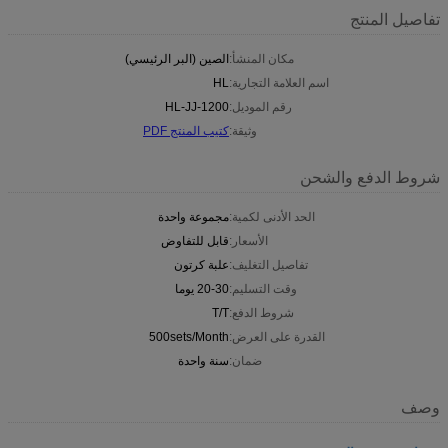
تفاصيل المنتج
مكان المنشأ:
الصين (البر الرئيسي)
اسم العلامة التجارية:
HL
رقم الموديل:
HL-JJ-1200
وثيقة:
كتيب المنتج PDF
شروط الدفع والشحن
الحد الأدنى لكمية:
مجموعة واحدة
الأسعار:
قابل للتفاوض
تفاصيل التغليف:
علبة كرتون
وقت التسليم:
20-30 يوما
شروط الدفع:
T/T
القدرة على العرض:
500sets/Month
ضمان:
سنة واحدة
وصف