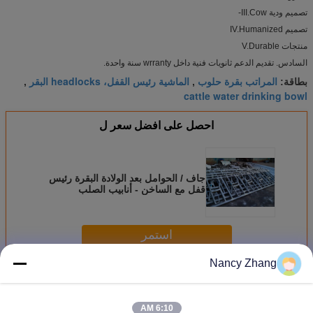
تصميم ودية III.Cow-
تصميم IV.Humanized
منتجات V.Durable
السادس. تقديم الدعم ثانويات فنية داخل wrranty سنة واحدة.
المراتب بقرة حلوب
الماشية رئيس القفل، headlocks البقر
بطاقة:
,
,
cattle water drinking bowl
احصل على افضل سعر ل
جاف / الحوامل بعد الولادة البقرة رئيس
قفل مع الساخن - أنابيب الصلب
المجلفن
استمر
Nancy Zhang
معدات مزرعة البقر
أكثر
6:10 AM