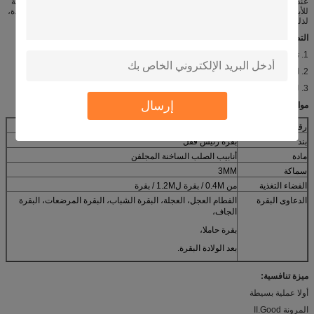
عند الأبقار أقل رؤساء للحصول على الأعلاف. فهو يسهل البيطري للقيام بأنشطة منتظمة
للأبقار، مثل فحص، المناعة الإخصاب الاصطناعي، والحمل، والعلاج، dehorning، والولادة،
لذلك يمكن أن تقلل من كثافة اليد العاملة، وتحسين كفاءة العمل.
التطبيقات:
1. تستخدم لقفل بقرة حلوب والماشية.
2. المستخدمة في مزرعة الألبان.
3. لبقرة المرضعات، البقرة الجاف، البقرة الحوامل، بعد الولادة البقرة.
إرسال
مواصفات:
رقم الموديل
HL-JJ-1200
بند
بقرة رئيس قفل
مادة
أنابيب الصلب الساخنة المجلفن
سماكة
3MM
الفضاء التغذية
من 0.4M / بقرة ل1.2M / بقرة
الدعاوى البقرة
الفطام العجل، العجلة، البقرة الشباب، البقرة المرضعات، البقرة
الجاف،
بقرة حاملا،
بعد الولادة البقرة.
ميزة تنافسية:
أولا عملية بسيطة
المرونة II.Good