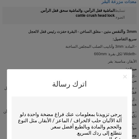
معدات مزرعة البقر
الماشية قفل الرأس، والماشية سحق قفل الرأس
تسليط
,
cattle crush head lock
الضوء:
3mm والنفس
متين - مغلق الساخن - البقرة حفزت رئيس قفل لالعجل
سريع التفاصيل:
- المادة: 3mm وأنابيب الصلب المجلفن الساخنة
-Wideth لكل بقرة: 660mm
الأبقار، مناسبة: بقر
ميزات:
- المنتجات المعمرة. بعد الانتهاء، من خلال معالجة السطح مع تعبئة الساخنة لمنع التآكل
من الصلب، 0.8 مم على الأقل.
اترك رسالة
- عملية بسيطة، تحتاج فقط إلى 90 درجة دوران وتناسب الصحافة، ويمكن استكمال عمل
قفل كله وفتح.
- أنسنة التصميم، ويمكن تحسين كفاءة العمل. مع 2-يغلق ذاتيا أقفال على رأس كل
هيدلوك مجموعة، يمكن أن يقلل كثيرا من كثافة اليد العاملة.
- مرونة جيدة. صف كامل من هيدلوك البقر يمكن أن يكون غير الساحلية ذاتيا، كما يمكن أن
تكون واحدة. هذا التصميم هو مناسب للعمل اليومي.
- تصميم سهل البقر، يمكن أن يضمن الماشية تغذية الوقت. ووفقا للأبقار العمر، تصميم
مواصفات مختلفة من هيدلوك وزيادة إنتاج الحليب.
وصف: