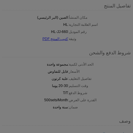
تفاصيل المنتج
مكان المنشأ:
الصين (البر الرئيسي)
اسم العلامة التجارية:
HL
رقم الموديل:
HL-JJ-660
وثيقة:
كتيب المنتج PDF
شروط الدفع والشحن
الحد الأدنى لكمية:
مجموعة واحدة
الأسعار:
قابل للتفاوض
تفاصيل التغليف:
علبة كرتون
وقت التسليم:
20-30 يوما
شروط الدفع:
T/T
القدرة على العرض:
500sets/Month
ضمان:
سنة واحدة
وصف