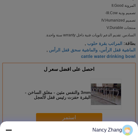
المرونة II.Good
تصميم ودية III.Cow-
تصميم IV.Humanized
منتجات V.Durable
السادس. تقديم الدعم ثانويات فنية داخل wrranty سنة واحدة.
المراتب بقرة حلوب
بطاقة:
,
الماشية قفل الرأس، والماشية سحق قفل الرأس
,
cattle water drinking bowl
احصل على افضل سعر ل
3mm والنفس متين - مغلق الساخن -
البقرة حفزت رئيس قفل لالعجل
استمر
Nancy Zhang
معدات مزرعة البقر
أكثر