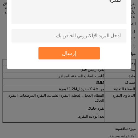
بقرة رئيس قفل يجعل الأبقار للبقاء الاستقرار، ولكن يمكن أن تكون مفتوحة بمرونة وإغلاق
عند الأبقار أقل رؤساء للحصول على الأعلاف. فهو يسهل البيطري للقيام بأنشطة منتظمة
للأبقار، مثل فحص، المناعة الإخصاب الاصطناعي، والحمل، والعلاج، dehorning، والولادة،
لذلك يمكن أن تقلل من كثافة اليد العاملة، وتحسين كفاءة العمل.
التطبيقات:
1. تستخدم لقفل بقرة حلوب والماشية.
2. المستخدمة في مزرعة الألبان.
3. لبقرة المرضعات، البقرة الجاف، البقرة الحوامل، بعد الولادة البقرة.
إرسال
مواصفات:
رقم الموديل
HL-JJ-660
بند
بقرة رئيس قفل
مادة
أنابيب الصلب الساخنة المجلفن
سماكة
3MM
الفضاء التغذية
من 0.4M / بقرة ل1.2M / بقرة
الدعاوى البقرة
الفطام العجل، العجلة، البقرة الشباب، البقرة المرضعات، البقرة
الجاف،
بقرة حاملا،
بعد الولادة البقرة.
ميزة تنافسية:
أولا عملية بسيطة