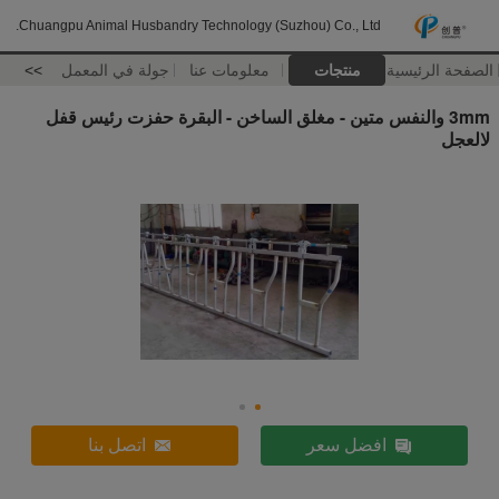
Chuangpu Animal Husbandry Technology (Suzhou) Co., Ltd.
الصفحة الرئيسية
منتجات
معلومات عنا
جولة في المعمل
>>
3mm والنفس متين - مغلق الساخن - البقرة حفزت رئيس قفل
لالعجل
افضل سعر
اتصل بنا