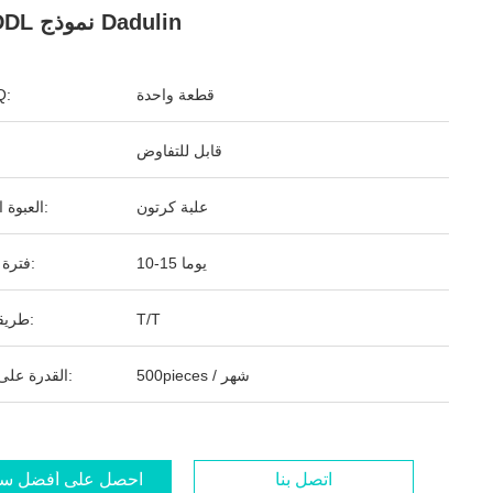
نوع DDL نموذج Dadulin
قطعة واحدة
ال
قابل للتفاوض
علبة كرتون
العبوة القياسية:
10-15 يوما
فترة التسليم:
T/T
طريقة الدفع:
500pieces / شهر
القدرة على التوريد:
اتصل بنا
احصل على أفضل س