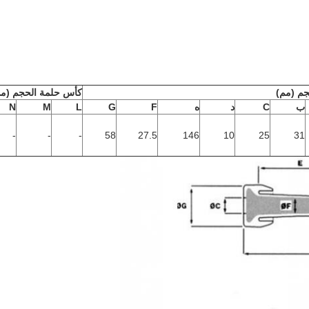
جم (مم)
كأس حلمة الحجم (مم
ب
C
د
ه
F
G
L
M
N
-
-
-
58
27.5
146
10
25
31