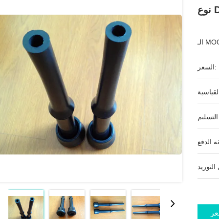
ـ MOQ:
السعر:
عر