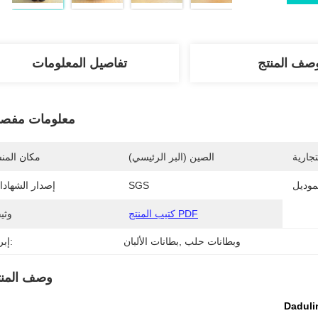
صف المنتج
تفاصيل المعلومات
معلومات مفصل
تجارية
الصين (البر الرئيسي)
مكان المن
موديل
SGS
إصدار الشهاد
كتيب المنتج PDF
وثي
وبطانات حلب
, 
بطانات الألبان
إبراز:
وصف المنت