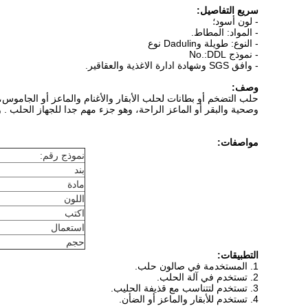
سريع التفاصيل:
- لون أسود؛
- المواد: المطاط.
- النوع: طويلة وDadulin نوع
- نموذج No.:DDL
- وافق SGS وشهادة ادارة الاغذية والعقاقير.
وصف:
حلب التضخم أو بطانات لحلب الأبقار والأغنام والماعز أو الجامو
وصحية والبقر
أو الماعز
الراحة، وهو جزء مهم جدا للجهاز الحلب
.
و
مواصفات:
نموذج رقم:
بند
مادة
اللون
اكتب
استعمال
حجم
التطبيقات:
1. المستخدمة في صالون حلب.
2. تستخدم في آلة الحلب.
3. تستخدم لتتناسب مع قذيفة الحليب.
4. تستخدم للأبقار والماعز أو الضأن.