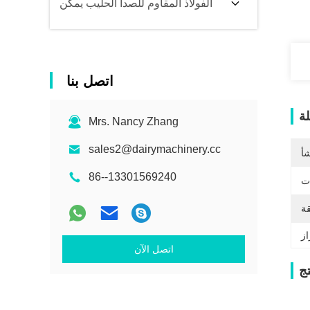
الفولاذ المقاوم للصدأ الحليب يمكن
اتصل بنا
ة
Mrs. Nancy Zhang
sales2@dairymachinery.cc
شأ
86--13301569240
ات
قة
اتصل الآن
ج