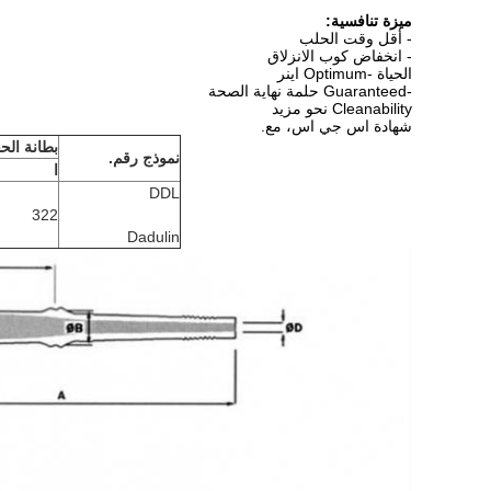
ميزة تنافسية:
-
أقل وقت الحلب
-
انخفاض كوب الانزلاق
الحياة -Optimum اينر
-Guaranteed حلمة نهاية الصحة
Cleanability نحو مزيد
شهادة اس جي اس، مع.
بطانة الح
نموذج رقم.
ا
DDL
322
Dadulin