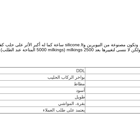
س، وتكون مصنوعة من
النيوبرين
وsilicone.It ساعة
كما له أكبر الأثر على حلب كف
لكن لا ننسى لتغييرها بعد 2500 milkings (5000 milkings المتاحة عند الطلب).
DDL
بواخر الركاب الحليب
مطاط
أسود
طويل
بقرة، المواشي
يعتمد على طلب العملاء