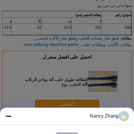
شهادة اس جي اس، مع.
نموذج رقم.
بطانة الحجم (مم)
ا
ب
C
د
13.5
22
25.5
322
009
قطع غيار معدات الحلب وقطع غيار الآلات الحلب
بطاقة:
,
بطانات الألبان، وبطانات حلب
cow milking machine parts
,
احصل على افضل سعر ل
النظافة طويل حلب آلة بواخر الركاب
لآلة الحلب، نوع
استمر
Nancy Zhang
أجزاء آلات الحليب
أكثر