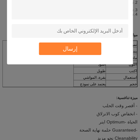
2. تستخدم في آلة الحلب.
3. تستخدم لتتناسب مع قذيفة الحليب.
4. تستخدم للأبقار والماعز أو الضأن.
مواصفات:
نموذج رقم:
009
إرسال
بند
بواخر الركاب الحليب
مادة
مطاط
اللون
أسود
اكتب
طويل
استعمال
بقرة، المواشي
حجم
يعتمد على نموذج
ميزة تنافسية:
-
أقصر وقت الحلب
-
انخفاض كوب الانزلاق
الحياة -Optimum اينر
-Guaranteed حلمة نهاية الصحة
Cleanability نحو مزيد