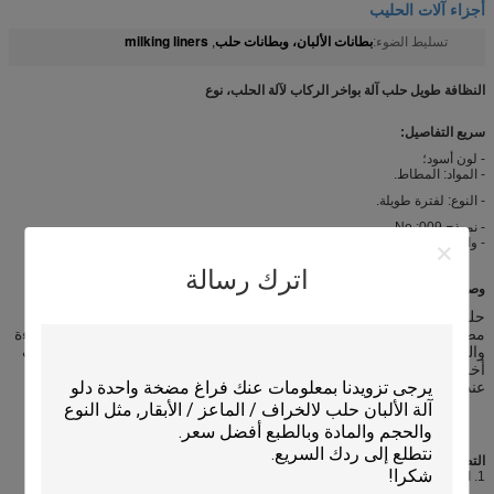
أجزاء آلات الحليب
بطانات الألبان، وبطانات حلب
milking liners
تسليط الضوء:
,
النظافة طويل حلب آلة بواخر الركاب لآلة الحلب، نوع
سريع التفاصيل:
- لون أسود؛
- المواد: المطاط.
- النوع: لفترة طويلة.
- نموذج No.:009
- وافق SGS وشهادة ادارة الاغذية والعقاقير.
اترك رسالة
وصف:
حلب التضخم أو بطانات لحلب الأبقار والأغنام والماعز أو الجاموس، وتكون
مصنوعة من
النيوبرين
وsilicone.It ساعة
كما له أكبر الأثر على حلب الكفاءة
والنظافة والبقر
أو الماعز
راحة، وأكثر من أي
مكون
من
مكونات آلة
الحلب
أخرى.
ولكن لا ننسى لتغييرها بعد 2500 milkings (5000 milkings المتاحة
عند الطلب).
التطبيقات:
1. المستخدمة في صالون حلب.