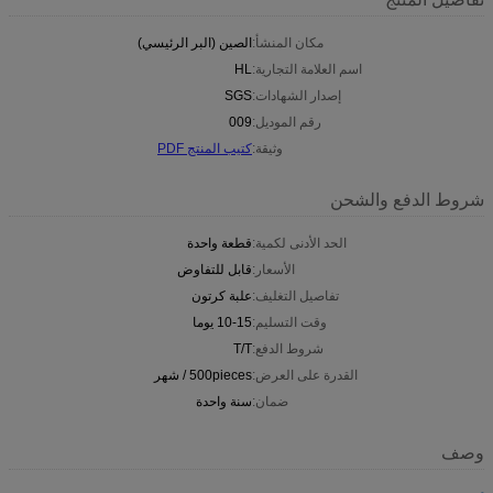
مكان المنشأ:
الصين (البر الرئيسي)
اسم العلامة التجارية:
HL
إصدار الشهادات:
SGS
رقم الموديل:
009
وثيقة:
كتيب المنتج PDF
شروط الدفع والشحن
الحد الأدنى لكمية:
قطعة واحدة
الأسعار:
قابل للتفاوض
تفاصيل التغليف:
علبة كرتون
وقت التسليم:
10-15 يوما
شروط الدفع:
T/T
القدرة على العرض:
500pieces / شهر
ضمان:
سنة واحدة
وصف