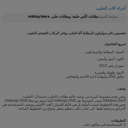
أجزاء آلات الحليب
بطانات كأس حلمة، وبطانات حلب
milking liners
تسليط الضوء:
,
تخصيص دائم سيليكون المطاط آلة الحلب بواخر الركاب التضخم الحليب
سريع التفاصيل:
- المواد: المطاط والسيليكون.
- اللون: أسود وأبيض؛
- نموذج رقم: 201S
- النوع: طويلة وقصيرة.
- وافق SGS وشهادة ادارة الاغذية والعقاقير.
وصف:
ونحن نقدم مجموعة كبيرة من نوعية عالية بطانات الحليب استبدال / الحليب
inflations.Don't ننسى لتغييرها بعد 2500 milkings (كما سيتم توريدها 5000 milkings).
بعض هذه الخطوط ليست أصلية بل هي قابلة للتبديل. العدد الأصلي ووصف المستخدمة هي
لأغراض مرجعية فقط. الى جانب ذلك، معظم يجعل وأنواع من الخطوط المتاحة.
التطبيقات:
1. المستخدمة في صالون حلب.