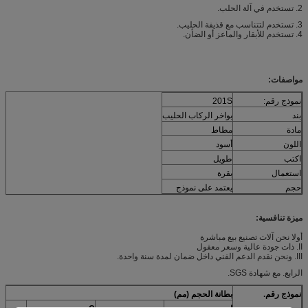
2. تستخدم في آلة الحلب.
3. تستخدم لتتناسب مع قذيفة الحليب.
4. تستخدم للأبقار والماعز أو الضأن.
مواصفات:
نموذج رقم:
201S
بند
بواخر الركاب الحليب
مادة
مطاط
اللون
أسود
اكتب
طويل
استعمال
بقرة
حجم
يعتمد على نموذج
ميزة تنافسية:
أولا نحن آلات تصنيع بيع مباشرة
II. ذات جودة عالية وسعر معقول
III. ونحن نقدم الدعم الفني داخل ضمان لمدة سنة واحدة.
الرابع. مع شهادة SGS.
نموذج رقم.
بطانة الحجم (مم)