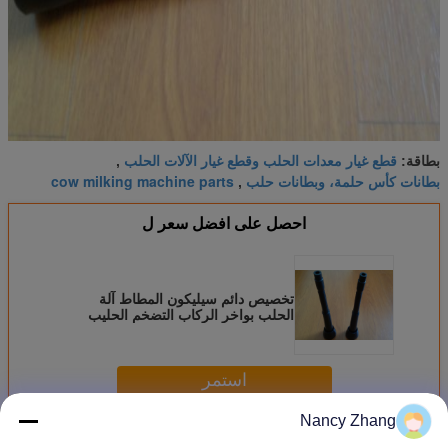
قطع غيار معدات الحلب وقطع غيار الآلات الحلب
بطاقة:
,
بطانات كأس حلمة، وبطانات حلب
cow milking machine parts
,
احصل على افضل سعر ل
تخصيص دائم سيليكون المطاط آلة
الحلب بواخر الركاب التضخم الحليب
استمر
Nancy Zhang
أجزاء آلات الحليب
أكثر