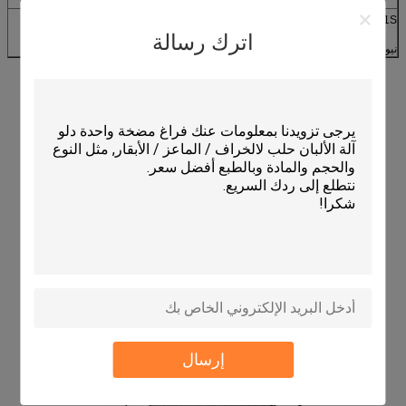
ا
ب
C
د
10
24
21
312
201S
اترك رسالة
نيوزيلاندا
إرسال