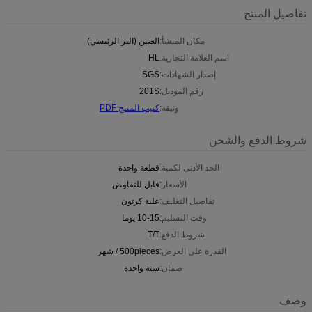
تفاصيل المنتج
مكان المنشأ:
الصين (البر الرئيسي)
اسم العلامة التجارية:
HL
إصدار الشهادات:
SGS
رقم الموديل:
201S
وثيقة:
كتيب المنتج PDF
شروط الدفع والشحن
الحد الأدنى لكمية:
قطعة واحدة
الأسعار:
قابل للتفاوض
تفاصيل التغليف:
علبة كرتون
وقت التسليم:
10-15 يوما
شروط الدفع:
T/T
القدرة على العرض:
500pieces / شهر
ضمان:
سنة واحدة
وصف