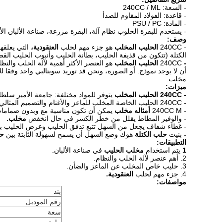
- السعة: 240CC / ML
- قاعدة: الفولاذ المقاوم للصدأ
- المادة: PSU / PC
- يستخدم للبقرة الحلوب نظام آلة، البقرة مزرعة، صناعة الألبان ال
وصف:
- 240CC
الحليب المخلب
هو جزء مهم لحلب
العنقودية،
التي يعلقها
الكتلة (تتكون من قذيفة الحليب، بطانة الحليب وأنبوب الحليب الق
-
240CC
الحليب المخلب
هو العنصر الأكثر أهمية لآلة الحلب والنظ
أن لا يوجد نموذج.
أو الصورة، ونحن قد توريد سويتالبي واحد وفقا ل
مخلب.
ميزات:
- 240CC الحليب المخلب
يتوفر للمواد مختلفة: جامعة الأمير سلطان،
- 240CC الحليب الخاصة المخلب للماعز والأغنام والتصميم المثالي والأداء الجيد.
- 240CC M
أمثاله مخلب
يمكن أن تكون مناسبة مع وبدون صمامات 
- والوفير المطاط يقلل من خطر الكسر في حال انخفض
مخلب.
- غطاء شفاف يجعل من السهل تتبع تدفق الحليب وعرض الحليب 
-
بنيت
حلب الكتلة
هوك وضع السهل أن يسمح لسهولة الثابتة بين
ح
التطبيقات:
1
يتم استخدام
مخلب الحليب
في صناعة الألبان.
2. أهم عنصر لآلة الحلب والنظام.
3. حليب خاص المخلب عن الماعز والضأن.
4. جزء مهم لحلب
العنقودية.
مواصفات:
بند
رقم الموديل
سعة