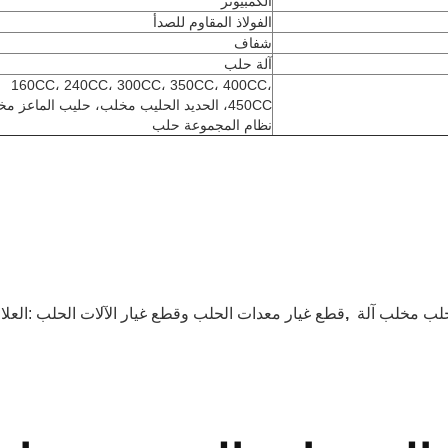
الكمبيوتر
الفولاذ المقاوم للصدأ
شفاف
آلة حلب
160CC، 240CC، 300CC، 350CC، 400CC،
450CC، الحديد الحليب مخلب، حليب الماعز م
نظام المجموعة حلب
لب مخلب آلة
,
قطع غيار معدات الحلب وقطع غيار الآلات الحلب
العلامات: