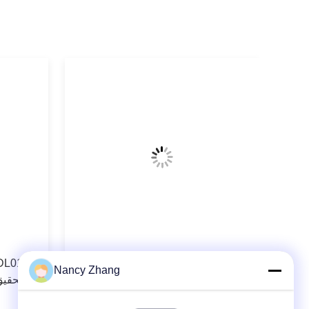
Standard Dairy Milking System
Nancy Zhang
Components DL01 Milking Machine
لتحقيق
Liner The Ultimate Solution for Your