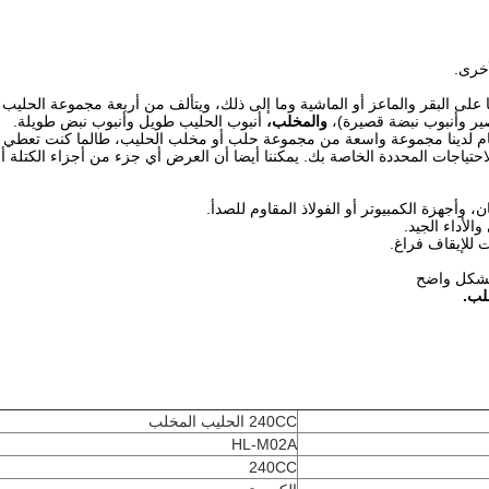
أخرى.
 على البقر والماعز أو الماشية وما إلى ذلك، ويتألف من أربعة مجموعة الحليب
صير وأنبوب نبضة قصيرة)،
والمخلب،
أنبوب الحليب طويل وأنبوب نبض طويلة.
ام
لدينا مجموعة واسعة من مجموعة حلب أو مخلب الحليب، طالما كنت تعطي لن
لاحتياجات المحددة الخاصة بك.
يمكننا أيضا أن العرض أي جزء من أجزاء الكتلة أو
 وأجهزة الكمبيوتر أو الفولاذ المقاوم للصدأ.
للإيقاف فراغ.
بشكل واضح
لب.
240CC الحليب المخلب
HL-M02A
240CC