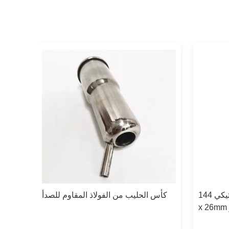
كأس حليب بلاستيكي 144mm x 42mm
كأس الحليب من الفولاذ المقاوم للصدأ