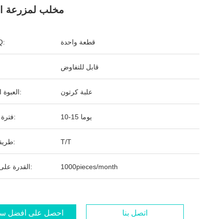
مخلب لمزرعة الأ
قطعة واحدة
ال
قابل للتفاوض
علبة كرتون
العبوة القياسية:
10-15 يوما
فترة التسليم:
T/T
طريقة الدفع:
1000pieces/month
القدرة على التوريد:
اتصل بنا
احصل على أفضل س