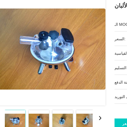
لبان
ـ MOQ:
السعر:
عر