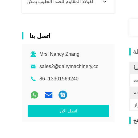
الفولاذ المقاوم للصدأ الحليب يمكن
اتصل بنا
ة
Mrs. Nancy Zhang
sales2@dairymachinery.cc
شأ
86--13301569240
ات
قة
اتصل الآن
ج