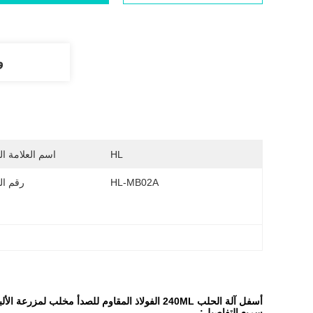
و
HL
اسم العلامة ال
HL-MB02A
رقم ال
أسفل آلة الحلب 240ML الفولاذ المقاوم للصدأ مخلب لمزرعة الألبان
سريع التفاصيل: