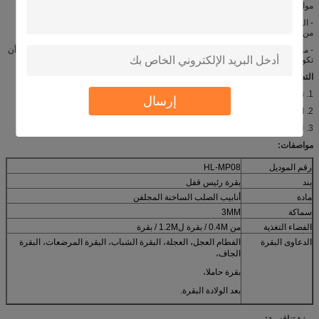
مواصفات مختلفة من هيدلوك وزيادة إنتاج الحليب.
- المنتجات المعمرة. بعد الانتهاء، من خلال معالجة السطح مع تعبئة الساخنة لمنع التآكل
من الصلب، 0.8 مم على الأقل.
- مرونة جيدة. صف كامل من هيدلوك البقر يمكن أن يكون غير الساحلية ذاتيا، كما يمكن أن
تكون واحدة. هذا التصميم هو مناسب للعمل اليومي.
التطبيقات:
1. تستخدم لقفل بقرة حلوب والماشية.
إرسال
2. المستخدمة في مزرعة الألبان.
3. لبقرة المرضعات، البقرة الجاف، البقرة الحوامل، بعد الولادة البقرة.
مواصفات:
رقم الموديل
HL-MP08
بند
بقرة رئيس قفل
مادة
أنابيب الصلب الساخنة المجلفن
سماكة
3MM
الفضاء التغذية
من 0.4M / بقرة ل1.2M / بقرة
الدعاوى البقرة
الفطام العجل، العجلة، البقرة الشباب، البقرة المرضعات، البقرة
الجاف،
بقرة حاملا،
بعد الولادة البقرة.
ميزة تنافسية: