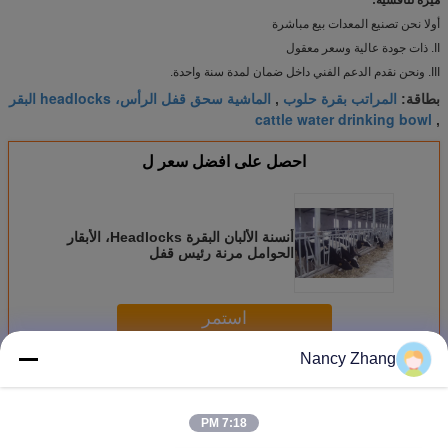
أولا نحن تصنيع المعدات بيع مباشرة
II. ذات جودة عالية وسعر معقول
III. ونحن نقدم الدعم الفني داخل ضمان لمدة سنة واحدة.
المراتب بقرة حلوب
الماشية سحق قفل الرأس، headlocks البقر
بطاقة:
,
cattle water drinking bowl
,
احصل على افضل سعر ل
أنسنة الألبان البقرة Headlocks، الأبقار
الحوامل مرنة رئيس قفل
استمر
Nancy Zhang
معدات مزرعة البقر
أكثر
7:18 PM