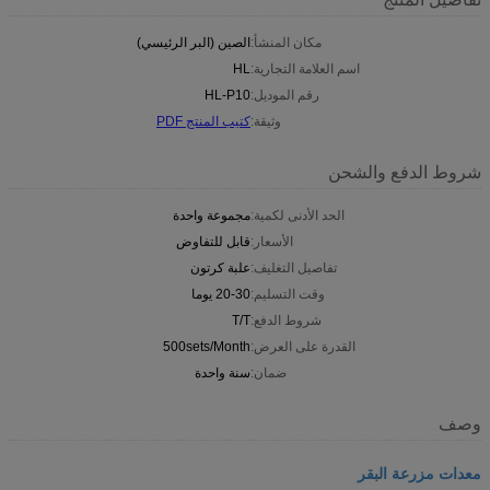
مكان المنشأ:
الصين (البر الرئيسي)
اسم العلامة التجارية:
HL
رقم الموديل:
HL-P10
وثيقة:
كتيب المنتج PDF
شروط الدفع والشحن
الحد الأدنى لكمية:
مجموعة واحدة
الأسعار:
قابل للتفاوض
تفاصيل التغليف:
علبة كرتون
وقت التسليم:
20-30 يوما
شروط الدفع:
T/T
القدرة على العرض:
500sets/Month
ضمان:
سنة واحدة
وصف
معدات مزرعة البقر