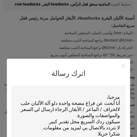
الماشية سحق قفل الرأس، headlocks البقر
cow headlocks
تسليط الضوء:
,
أنسنة الألبان البقرة Headlocks، الأبقار الحوامل مرنة رئيس قفل
سريع التفاصيل:
- المادة: 3mm وأنابيب الصلب المجلفن الساخنة
- Montant: Ø42mm تراجع الساخنة أنابيب مجلفنة.
- الحركة بار: Ø42mm تراجع الساخنة أنابيب مجلفنة.
- عبر شريط: 50 * 40 تراجع الساخنة المجلفن أنبوب مربع.
- المكونات: الحركة بار، Montant، Mantlet، المشبك، بولت ومحور دبوس الخ
- الفضاء التغذية: يعتمد على الأبقار العمر؛
اترك رسالة
وصف:
بقرة رئيس قفل يسهل الأبقار للحفاظ على الاستقرار، ولكنها مفتوحة بمرونة وعلى مقربة
عند الأبقار أقل رؤساء لاتخاذ الأعلاف. فهو يسهل البيطري للقيام بأنشطة منتظمة للأبقار،
مثل فحص، المناعة الإخصاب الاصطناعي، والحمل، والعلاج، dehorning، والولادة،
وبالتالي الحد من كثافة اليد العاملة، وتحسين كفاءة العمل.
ميزات:
- عملية بسيطة، تحتاج فقط إلى 90 درجة دوران وتناسب الصحافة، ويمكن استكمال عمل
قفل كله وفتح.
- أنسنة التصميم، ويمكن تحسين كفاءة العمل. مع 2-يغلق ذاتيا أقفال على رأس كل
هيدلوك مجموعة، يمكن أن يقلل كثيرا من كثافة اليد العاملة.
- تصميم سهل البقر، يمكن أن يضمن الماشية تغذية الوقت. ووفقا للأبقار العمر، تصميم