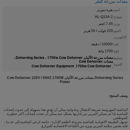
معدات مزرعة البقر
اسم:
بقرة ديورنر
نموذج:
HL-Q15A-1
وزن:
7.45 كجم
الجهد
220 فولت / 50 هرتز
االكهربى:
لف:
10000r / دقيقة
قوة:
1700 واط
معدات مزرعة الألبان Dehorning Series ، 1700w Cow Dehorner ،
تسليط
معدات Cow Dehorner
الضوء:
Cow Dehorner Equipment
1700w Cow Dehorner
,
,
Dehorning Series معدات مزرعة الألبان Cow Dehorner 220V / 50HZ 1700W
Power
وصف المنتج:
الماشية المهروسة سريعة الانفعال وعدوانية.يمكن أن يؤدي هذا بسهولة إلى حدوث إصابات
للماشية إذا لم يتمكن المربي من إدارتها بشكل جيد.يمكن أن تحدث إصابات أكثر خطورة
للموظفين.
تسهل الطبيعة الانقيادية للماشية منزوعة الطعم الإدارة ، خاصة لرعي الماشية.إلى حد ما ،
فإنه يضمن سلامة المربي ويزيد من الكفاءة الاقتصادية للمزارع.