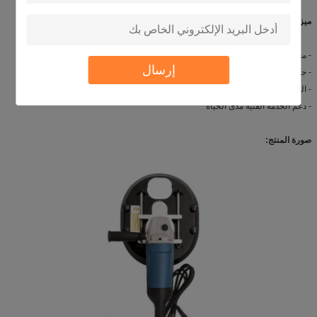
ميزة تنافسية:
- معدات مزرعة أبقار واسعة النطاق: قفل رأسي ، كشك مجاني وأقفاص ؛
إرسال
- جودة موثوقة ومنتجات ممتازة
- العينة متوفرة
- دعم الخدمة الفنية مدى الحياة
صورة المنتج: