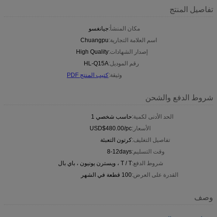
تفاصيل المنتج
مكان المنشأ:
جيانغسو
اسم العلامة التجارية:
Chuangpu
إصدار الشهادات:
High Quality
رقم الموديل:
HL-Q15A
وثيقة:
كتيب المنتج PDF
شروط الدفع والشحن
الحد الأدنى لكمية:
حاسب شخصي 1
الأسعار:
USD$480.00/pc
تفاصيل التغليف:
كرتون التعبئة
وقت التسليم:
8-12days
شروط الدفع:
T / T ، ويسترن يونيون ، باي بال
القدرة على العرض:
100 قطعة في الشهر
وصف