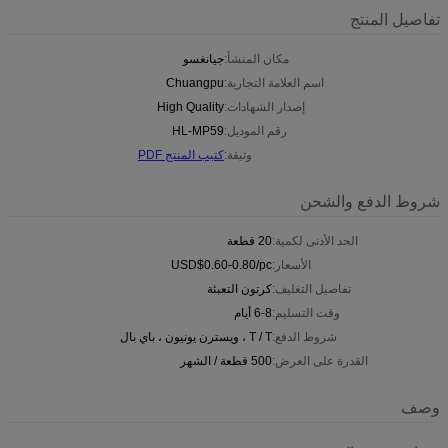
تفاصيل المنتج
مكان المنشأ:
جيانغسو
اسم العلامة التجارية:
Chuangpu
إصدار الشهادات:
High Quality
رقم الموديل:
HL-MP59
وثيقة:
كتيب المنتج PDF
شروط الدفع والشحن
الحد الأدنى لكمية:
20 قطعة
الأسعار:
USD$0.60-0.80/pc
تفاصيل التغليف:
كرتون التعبئة
وقت التسليم:
6-8 أيام
شروط الدفع:
T / T ، ويسترن يونيون ، باي بال
القدرة على العرض:
500 قطعة / الشهر
وصف