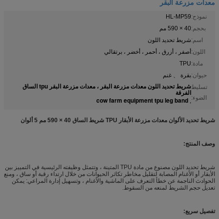
معدات مزرعة البقر
نموذج:
HL-MP59
بحجم:
40 × 590 مم
اسم:
شريط تحديد اللون
اللون:
أصفر ، أزرق ، أحمر ، أخضر ، برتقالي
مادة:
TPU
حيوان:
بقرة 、 غنم
شريط تحديد اللون معدات مزرعة البقر ، معدات مزرعة البقر tpu الساق
تسليط
الفرقة
الضوء:
cow farm equipment tpu leg band
,
شريط تحديد الألوان معدات مزرعة الأبقار TPU شريط الساق 40 × 590 مم 5 ألوان
وصف المنتج:
شريط تحديد اللون مصنوع من مادة TPU المتينة ، وتتمثل وظيفته الرئيسية في التمييز بين
الأبقار أو الأغنام المصابة لتقليل مخاطر تكاثر الحيوانات من خلال ارتداء رقبة أو ساق ، ومنع
الحوادث الناجمة عن خطأ التعرف على الماشية والأغنام ، وتسهيل إدارة المراعي: يمكن
تعديل حجم الشريط لمنعه من السقوط.
تفصيل سريع: