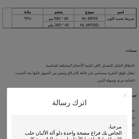
اسم
نموذج
بحجم
مادة
شريط تحديد اللون
HL-MP59
40 * 590 مم
TPU
HL-MP59D
40 * 360 ملم
سمات:
- النطاق القابل للتعديل كافٍ لتلبية الأحجام المختلفة للماشية.
- يقفل طوق البقرة بمسامير غير قابلة للانزلاق وليس من السهل فكها بعد التثبيت.
- الخامة مرنة وسهلة الثني.
ميزة تنافسية:
اترك رسالة
- معدات مزرعة أبقار واسعة النطاق: قفل رأسي ، كشك مجاني وأقفاص ؛
- جودة موثوقة ومنتجات ممتازة
- العينة متوفرة
- دعم الخدمة الفنية مدى الحياة