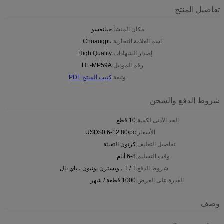
تفاصيل المنتج
مكان المنشأ:
جيانغسو
اسم العلامة التجارية:
Chuangpu
إصدار الشهادات:
High Quality
رقم الموديل:
HL-MP59A
وثيقة:
كتيب المنتج PDF
شروط الدفع والشحن
الحد الأدنى لكمية:
10 قطع
الأسعار:
USD$0.6-12.80/pc
تفاصيل التغليف:
كرتون التعبئة
وقت التسليم:
6-8 أيام
شروط الدفع:
T / T ، ويسترن يونيون ، باي بال
القدرة على العرض:
1000 قطعة / شهر
وصف