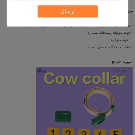
إرسال
ميزة تنافسية:
- معدات مزرعة أبقار واسعة النطاق: قفل رأسي ، كشك مجاني وأقفاص ؛
- جودة موثوقة ومنتجات ممتازة
- العينة متوفرة
- دعم الخدمة الفنية مدى الحياة
صورة المنتج: