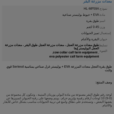
معدات مزرعة البقر
نموذج:
HL-MP59A
مادة:
EVA + خيوط بوليستر صناعية
اسم:
طوق بقرة
وزن:
0.45 كجم
إستعمال:
تميز الحيوانات
حيوان:
البقرة والأغنام
طوق معدات مزرعة العجل ، معدات مزرعة العجل طوق البقر ، معدات مزرعة
تسليط
العجل البوليستر إيفا
الضوء:
cow collar calf farm equipment
,
,
eva polyester calf farm equipment
طوق بقرة العجل معدات المزرعة EVA + بوليستر غزل صناعي بمناسبة Seriesd قوي
وثابت
وصف المنتج:
لوحة رقم طوق البقر مصنوعة من مادة البولي يوريثان المتينة ، وتتكون كل مجموعة من
(0-9) 10 لوحات أرقام رقمية وإبزيم حزام ، ويتم وضعها على رقبة الحيوان لتمييزها عن
بعضها البعض ، وتستخدم على نطاق واسع في تربية الحيوانات مناسب بشكل خاص للأبقار
والأغنام.