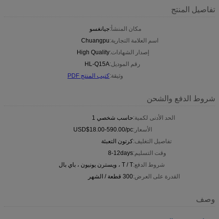
تفاصيل المنتج
مكان المنشأ:
جيانغسو
اسم العلامة التجارية:
Chuangpu
إصدار الشهادات:
High Quality
رقم الموديل:
HL-Q15A
وثيقة:
كتيب المنتج PDF
شروط الدفع والشحن
الحد الأدنى لكمية:
حاسب شخصي 1
الأسعار:
USD$18.00-590.00/pc
تفاصيل التغليف:
كرتون التعبئة
وقت التسليم:
8-12days
شروط الدفع:
T / T ، ويسترن يونيون ، باي بال
القدرة على العرض:
300 قطعة / الشهر
وصف