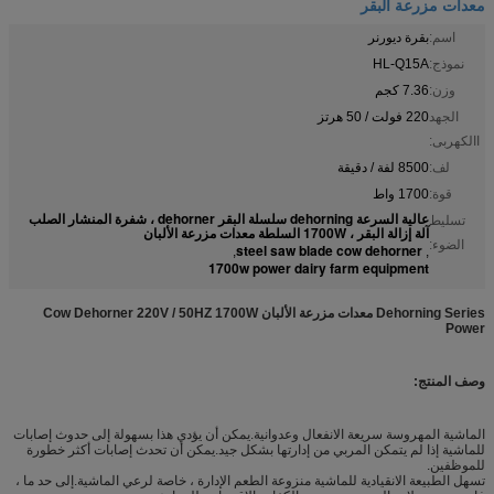
معدات مزرعة البقر
اسم:
بقرة ديورنر
نموذج:
HL-Q15A
وزن:
7.36 كجم
الجهد
220 فولت / 50 هرتز
االكهربى:
لف:
8500 لفة / دقيقة
قوة:
1700 واط
عالية السرعة dehorning سلسلة البقر dehorner ، شفرة المنشار الصلب
تسليط
آلة إزالة البقر ، 1700W السلطة معدات مزرعة الألبان
الضوء:
steel saw blade cow dehorner
,
,
1700w power dairy farm equipment
Dehorning Series معدات مزرعة الألبان Cow Dehorner 220V / 50HZ 1700W
Power
وصف المنتج:
الماشية المهروسة سريعة الانفعال وعدوانية.يمكن أن يؤدي هذا بسهولة إلى حدوث إصابات
للماشية إذا لم يتمكن المربي من إدارتها بشكل جيد.يمكن أن تحدث إصابات أكثر خطورة
للموظفين.
تسهل الطبيعة الانقيادية للماشية منزوعة الطعم الإدارة ، خاصة لرعي الماشية.إلى حد ما ،