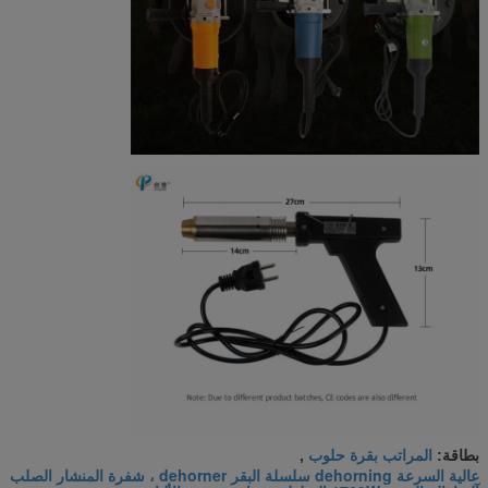
المراتب بقرة حلوب
بطاقة:
,
عالية السرعة dehorning سلسلة البقر dehorner ، شفرة المنشار الصلب