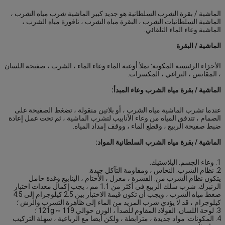
الماشية / بقرة الشرب السلطانية هو جديد كبير الماشية شرب مياه الشرب ،
الماشية السلطانيات الشرب ، البقرة مياه الشرب ، نافورة مياه الشرب ،
الماشية وعاء الماء التلقائي.
الماشية / البقرة
الأجزاء الرئيسية المكونة: تملأ أوعية الماء وعاء الماء ، الشرب ، صفيحة اللسان
، المقابس ، البراغي ، المكسرات.
الماشية / بقرة مياه الشرب وعاء المبدأ:
عندما تشرب الماشية مياه الشرب ، أو بلاتين منقولة ، تضغط الصفيحة على
الصمام ، تتدفق المياه من وعاء الأنابيب لتشرب الماشية ، ثم تحت عمل إعادة
ضبط صفيحة الربيع ، وقطع الماء ، ووقف إمداد المياه.
الماشية / بقرة مياه الشرب السلطانية المواد:
1. وعاء الجسم: البلاستيك.
2. نظام الشرب: النحاس ، ومقاومة التآكل جيدة.
يتكون نظام الشرب من: القشرة ، مغزل ، الأختام ، الينابيع وغدة حامل
الزنبرك.
شرب سلك الربيع في أكثر من 1.1 مم ، يجب إكمال معدات اختبار
ضغط مياه الشرب ، ويجب أن تكون قيمة الاختبار بين 2.5 كيلوجرام إلى 4.5
كيلوجرام ، قد لا يؤدي شرب المزيد من الماء إلى ظاهرة التسرب والرش ؛
3. لوحة اللسان: الفولاذ المقاوم للصدأ ، الوزن حوالي 119 ~ 121g ؛
4. المكونات: مواد جديدة ، مترابطة ، ولكن أيضا مع الرباعية ، سهلة التركيب