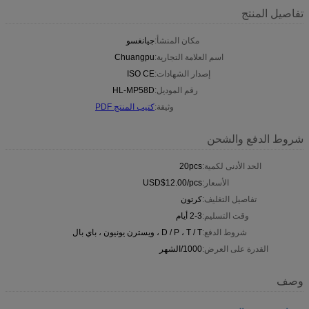
تفاصيل المنتج
مكان المنشأ:
جيانغسو
اسم العلامة التجارية:
Chuangpu
إصدار الشهادات:
ISO CE
رقم الموديل:
HL-MP58D
وثيقة:
كتيب المنتج PDF
شروط الدفع والشحن
الحد الأدنى لكمية:
20pcs
الأسعار:
USD$12.00/pcs
تفاصيل التغليف:
كرتون
وقت التسليم:
2-3 أيام
شروط الدفع:
D / P ، T / T ، ويسترن يونيون ، باي بال
القدرة على العرض:
1000/الشهر
وصف