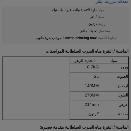
معدات مزرعة البقر
مواد:
ادارة الاغذية والعقاقير البلاستيك
سعة:
2 لتر
رزمة:
كرتون
يستعمل:
تغذية الماعز
cattle drinking bowl
المراتب بقرة حلوب
تسليط الضوء:
,
الماشية / البقرة مياه الشرب السلطانية المواصفات:
مواد
الحديد الزهر
وزن
0.7KG
الصوت
2L
ارتفاع
140MM
الطول
270MM
عرض
214mm
صفقة
كرتون
الماشية / البقرة مياه الشرب السلطانية مقدمة قصيرة: