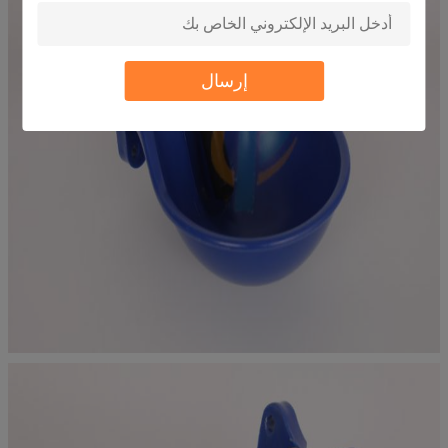
إرسال