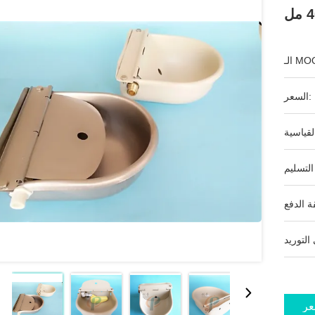
ـ MOQ:
السعر:
عر