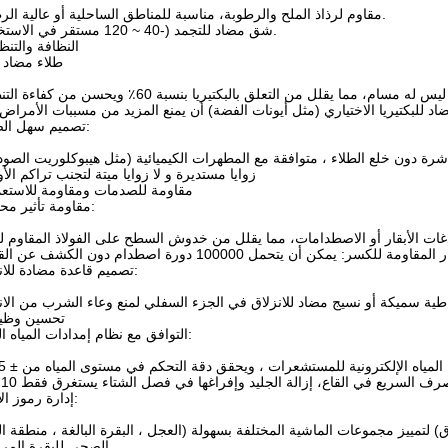
مقاوم لرذاذ الملح والرطوبة، مناسبة للمناطق الساحلية أو عالية الرطوبة.
شق مضاد للتجمد (-40 ~ 120 مستقر في الاستخدام).
2النظافة والتن
طلاء مضاد ل
تصميم سهل الصيانة:
زوايا مستديرة و لا زوايا ميتة لتجنب تراكم الأ
3مقاومة للصدمات ومقاومة للاستع
️ مقاومة تأثير محسنة:
تصميم قاعدة مضادة للانزلاق:
4تحسين وظي
التوافق مع نظام إمدادات المياه الذكية:
إدارة رموز الألوان:
) لتمييز مجموعات الماشية المختلفة بسهولة (العجل ، البقرة البالغة ، منطقة ا
الصحي للبقرة المريضة).