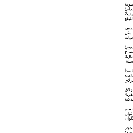
ظيف
لبقع
وساخ
مال
في
لحجر