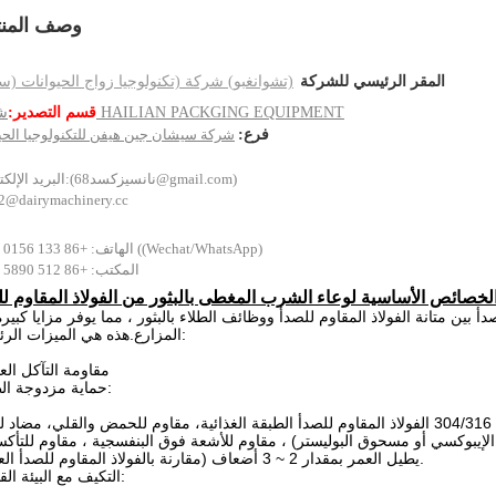
وصف المنت
المقر الرئيسي للشركة
(تشوانغبو) شركة (تكنولوجيا زواج الحيوانات (س
شركة HAILIAN PACKGING EQUIPMENT
قسم التصدير:
فرع:
شركة سيشان جين هيفن للتكنولوجيا الحيو
(نانسيزكسد68@gmail.com)
البريد الإلكتروني:
s2@dairymachinery.cc
الهاتف: +86 133 0156 9240 ((Wechat/WhatsApp)
المكتب: +86 512 5890 5953
لخصائص الأساسية لوعاء الشرب المغطى بالبثور من الفولاذ المقاوم لل
 بين متانة الفولاذ المقاوم للصدأ ووظائف الطلاء بالبثور ، مما يوفر مزايا كبير
المزارع.هذه هي الميزات الرئيسية:
1مقاومة التآكل العا
حماية مزدوجة الطبقة:
 الإيبوكسي أو مسحوق البوليستر) ، مقاوم للأشعة فوق البنفسجية ، مقاوم للتأكس
يطيل العمر بمقدار 2 ~ 3 أضعاف (مقارنة بالفولاذ المقاوم للصدأ العادي).
التكيف مع البيئة القاسية: