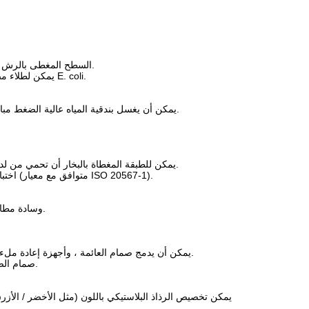
السطح المغطى بالرش ليس له مسام، مما يقلل من التعلق بالبكتيريا بنسبة 60٪ ويحسن من كفاءة التنظيف.
يمكن لطلاء مضاد للبكتيريا الاختياري (مثل أيونات الفضة) أن يمنع المزيد من مسببات الأمراض مثل E. coli.
يمكن أن يغسل بندقية المياه عالية الضغط مباشرة دون خلع الطلاء ، متوافقة مع المطهرات الكيميائية (مثل هيبوكلوريت الصوديوم).
يمكن للطبقة المغطاة بالبخار أن تحمي من لدغات الأبقار أو الاصطدامات، مما يقلل من خدوش السطح على الفولاذ المقاوم للصدأ.
اختبار المقاومة للكسر: يمكن أن يتحمل 100000 دورة اصطدام دون الكشف عن القاعدة (متوافق مع معيار ISO 20567-1).
وسادة مطاطية سميكة أو نسيج مضاد للانزلاق في الجزء السفلي لمنع وعاء الشرب من الانزلاق.
يمكن أن يدمج صمام العائمة ، وأجهزة إعادة ملء المياه الإلكترونية للمستشعرات ، ويحقق دقة التحكم في مستوى المياه من ± 5 ملم.
صمام الصرف السريع في القاع، إزالة الجليد وإفراغها في فصل الشتاء يستغرق فقط 10 ثوان.
يمكن تخصيص الرذاذ البلاستيكي باللون (مثل الأخضر / الأزرق