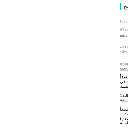
ج
وزو)
انية
sale
صدأ
ة في
لية
دة ،