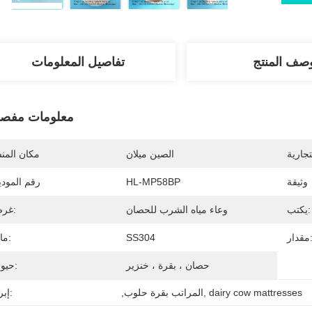
صف المنتج
تفاصيل المعلومات
معلومات مفصل
تجارية
الصين ميلان
مكان المن
وثيقة
HL-MP58BP
رقم المود
يكتب:
وعاء مياه الشرب للحصان
غرض:
دار:
SS304
مادة:
حصان ، بقرة ، خنزير
حيوان:
dairy cow mattresses
, 
,المراتب بقرة حلوب
إبراز: