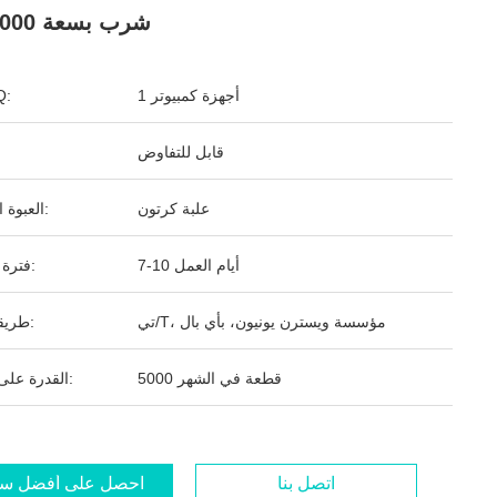
شرب بسعة 4000 مل
1 أجهزة كمبيوتر
ال
قابل للتفاوض
علبة كرتون
العبوة القياسية:
7-10 أيام العمل
فترة التسليم:
تي/T، مؤسسة ويسترن يونيون، بأي بال
طريقة الدفع:
5000 قطعة في الشهر
القدرة على التوريد:
اتصل بنا
احصل على أفضل س