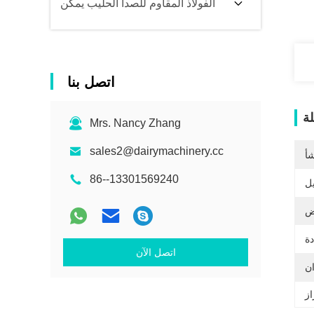
الفولاذ المقاوم للصدأ الحليب يمكن
اتصل بنا
ة
Mrs. Nancy Zhang
sales2@dairymachinery.cc
شأ
86--13301569240
يل
اتصل الآن