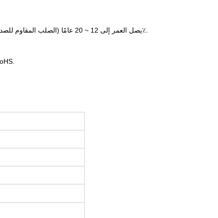
يصل العمر إلى 12 ~ 20 عامًا (الصلب المقاوم للصدأ العادي يستمر 8 ~ 15 عامًا) ، مما يقلل من متوسط التكلفة السنوية بنسبة 15 ~ 25٪.
عملية طلاء الرش لا تنبعث منها المعادن الثقيلة وتتوافق مع م