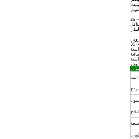
ئية
طويل
اسبة
ائية
اشية
مياه
البند
موذج
مواد
لعلاج
سعة
لوزن