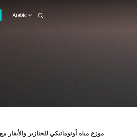
Arabic
موزع مياه أوتوماتيكي للخنازير والأبقار مع