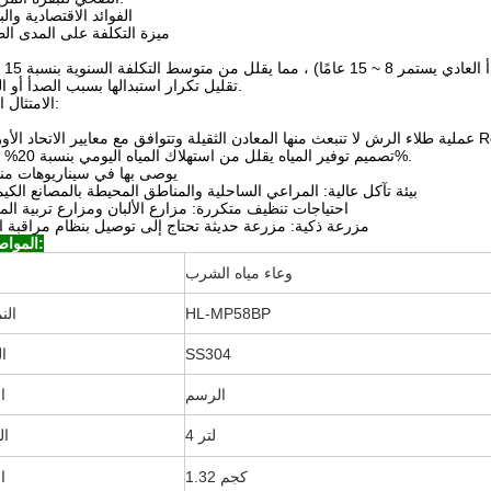
5الفوائد الاقتصادية والبي
ميزة التكلفة على المدى ال
تقليل تكرار استبدالها بسبب الصدأ أو التآكل.
الامتثال البيئي:
عايير الاتحاد الأوروبي RoHS.
تصميم توفير المياه يقلل من استهلاك المياه اليومي بنسبة 20% ~ 30%.
يوصى بها في سيناريوهات من
بيئة تآكل عالية: المراعي الساحلية والمناطق المحيطة بالمصانع الكيمي
احتياجات تنظيف متكررة: مزارع الألبان ومزارع تربية الم
مزرعة ذكية: مزرعة حديثة تحتاج إلى توصيل بنظام مراقبة ال
المواصفات:
وعاء مياه الشرب
HL-MP58BP
الن
SS304
ال
الرسم
ا
4 لتر
ال
1.32 كجم
ا