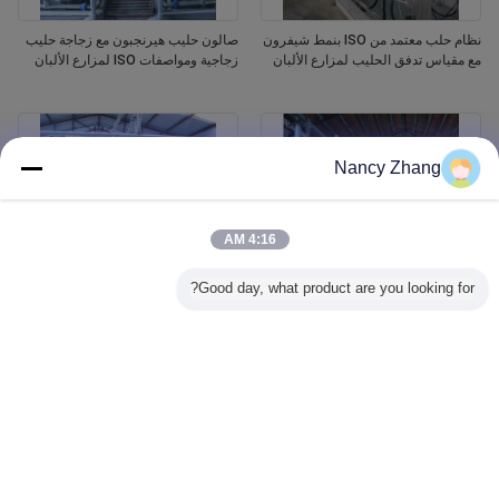
نظام حلب معتمد من ISO بنمط شيفرون
صالون حليب هيرنجبون مع زجاجة حليب
مع مقياس تدفق الحليب لمزارع الألبان
زجاجية ومواصفات ISO لمزارع الألبان
Nancy Zhang
4:16 AM
Good day, what product are you looking for?
نظام حلب سمك الرنجة بمواصفات ISO
نظام حليب الأبقار الآلي المعتمد من قبل
ومزيل أكواب أوتوماتيكي لمزارع الأبقار
منظمة الأيزو مع هيكل عظام الرنجة
الحلوب
ومزيل الكأس الآلي