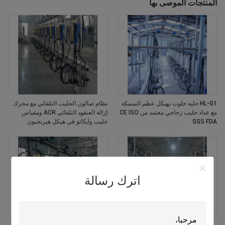
المنتجات الموصى بها
HL-G1 حلبة حلوب بهيكل عظم السمكة
نظام صالون الحليب التلقائي مع محرك
مع عداد حليب زجاجي معتمد من CE ISO
إزالة العنقود التلقائي ACR ومقياس
SGS FDA
حليب وايكاتو في هيكل هيرنجبون
اترك رسالة