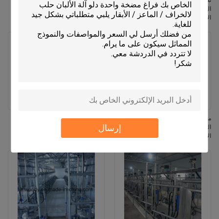
نظام حلب الأبقار بنظام عداد الحليب
عداد تدفق الحليب نظام صالون حليب
المتدفق بنظام شيفرون مع مزيل الأكواب
العظام الرمادية نظام حليب الحليب
الأوتوماتيكي وعداد حليب وايكاتو للأبقار
المحمول المعتمد من قبل FDA
معدات حلب الأبقار الحلوب بتصميم عظم
نظام إزالة الكتل التلقائي لمستودع
إرسال
السمكة مع نظام إزالة الأكواب
الحليب مع الحليب التلقائي وتردد
الأوتوماتيكي وآلة حلب متنقلة بمواصفات
النبضات القابل للتعديل ووظيفة الحليب
ISO
الصافي