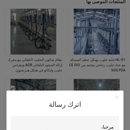
المنتجات الموصى بها
HL-G1 حلبة حلوب بهيكل عظم السمكة
نظام صالون الحليب التلقائي مع محرك
مع عداد حليب زجاجي معتمد من CE ISO
إزالة العنقود التلقائي ACR ومقياس
SGS FDA
حليب وايكاتو في هيكل هيرنجبون
اترك رسالة