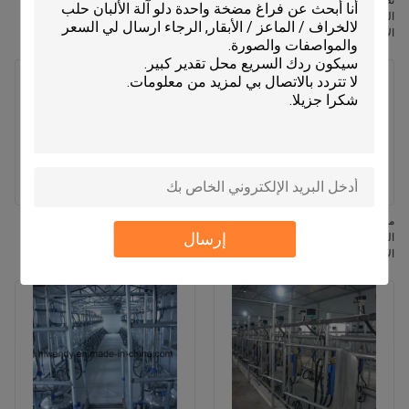
نظام حلب الأبقار بنظام عداد الحليب
عداد تدفق الحليب نظام صالون حليب
المتدفق بنظام شيفرون مع مزيل الأكواب
العظام الرمادية نظام حليب الحليب
الأوتوماتيكي وعداد حليب وايكاتو للأبقار
المحمول المعتمد من قبل FDA
معدات حلب الأبقار الحلوب بتصميم عظم
نظام إزالة الكتل التلقائي لمستودع
إرسال
السمكة مع نظام إزالة الأكواب
الحليب مع الحليب التلقائي وتردد
الأوتوماتيكي وآلة حلب متنقلة بمواصفات
النبضات القابل للتعديل ووظيفة الحليب
ISO
الصافي